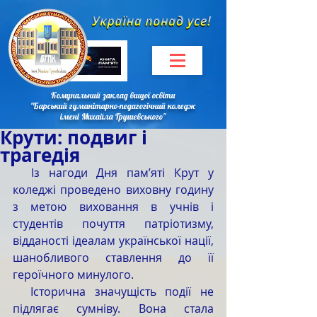
Комунальний заклад вищої освіти
"Барський гуманітарно-педагогічний коледж
імені Михайла Грушевського"
Крути: подвиг і
трагедія
  Із нагоди Дня пам’яті Крут у 
коледжі проведено виховну годину 
з метою виховання в учнів і 
студентів почуття патріотизму, 
відданості ідеалам української нації, 
шанобливого ставлення до її 
героїчного минулого.
  Історична значущість події не 
підлягає сумніву. Вона стала 