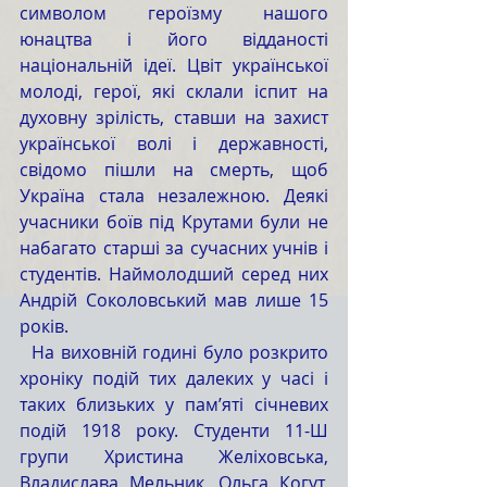
символом героїзму нашого 
юнацтва і його відданості 
національній ідеї. Цвіт української 
молоді, герої, які склали іспит на 
духовну зрілість, ставши на захист 
української волі і державності, 
свідомо пішли на смерть, щоб 
Україна стала незалежною. Деякі 
учасники боїв під Крутами були не 
набагато старші за сучасних учнів і 
студентів. Наймолодший серед них 
Андрій Соколовський мав лише 15 
років. 
  На виховній годині було розкрито 
хроніку подій тих далеких у часі і 
таких близьких у пам’яті січневих 
подій 1918 року. Студенти 11-Ш 
групи Христина Желіховська, 
Владислава Мельник, Ольга Когут, 