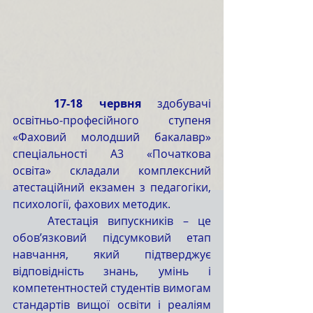
	17-18 червня
 здобувачі 
освітньо-професійного ступеня 
«Фаховий молодший бакалавр» 
спеціальності А3 «Початкова 
освіта» складали комплексний 
атестаційний екзамен з педагогіки, 
психології, фахових методик.
	Атестація випускників – це 
обов’язковий підсумковий етап 
навчання, який підтверджує 
відповідність знань, умінь і 
компетентностей студентів вимогам 
стандартів вищої освіти і реаліям 