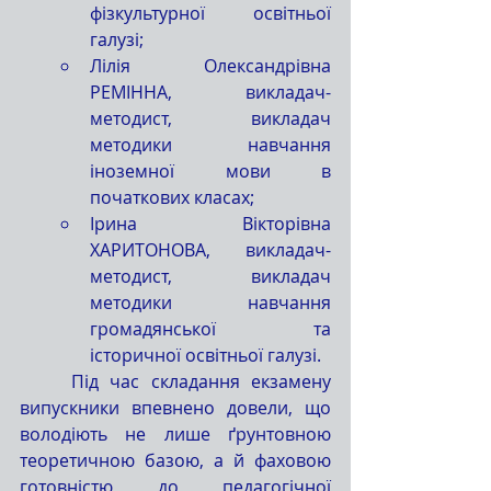
фізкультурної освітньої 
галузі;
Лілія Олександрівна 
РЕМІННА, викладач-
методист, викладач 
методики навчання 
іноземної мови в 
початкових класах;
Ірина Вікторівна 
ХАРИТОНОВА, викладач-
методист, викладач 
методики навчання 
громадянської та 
історичної освітньої галузі.
	Під час складання екзамену 
випускники впевнено довели, що 
володіють не лише ґрунтовною 
теоретичною базою, а й фаховою 
готовністю до педагогічної 