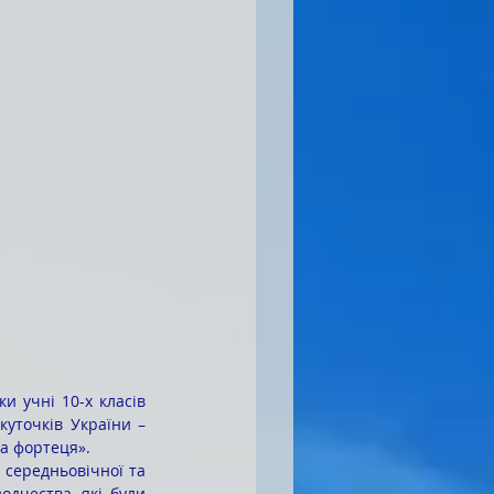
уточків України – 
ка фортеця».
середньовічної та 
одчества, які були 