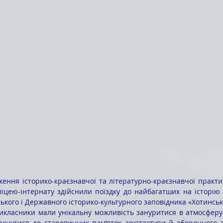
іцею-інтернату здійснили поїздку до найбагатших на історію к
ського і Державного історико-культурного заповідника «Хотинсь
тикласники мали унікальну можливість зануритися в атмосферу 
торкнутися до старовинних пам’яток архітектури й оборонного з