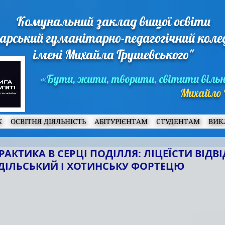
Комунальний заклад вищої освіти
арський гуманітарно-педагогічний кол
імені Михайла Грушевського"
«Бути, жити, творити, світити віль
Михайло 
Ж
ОСВІТНЯ ДІЯЛЬНІСТЬ
АБІТУРІЄНТАМ
СТУДЕНТАМ
ВИК
АКТИКА В СЕРЦІ ПОДІЛЛЯ: ЛІЦЕЇСТИ ВІДВ
ДІЛЬСЬКИЙ І ХОТИНСЬКУ ФОРТЕЦЮ