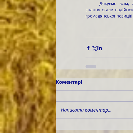
	Дякуємо всім, хто супроводжував групу, а десятикласникам бажаємо, щоб нові враження і 
знання стали надійною
громадянської позиції!
Коментарі
Написати коментар...