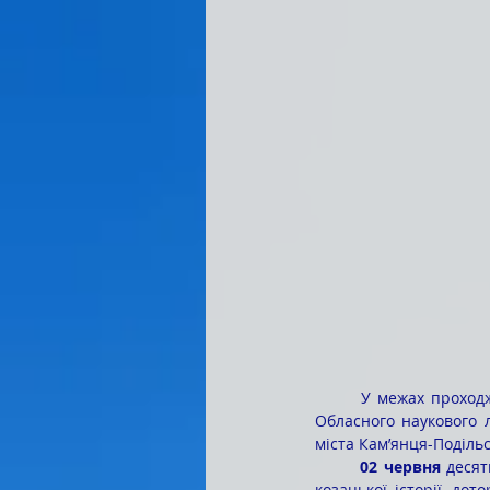
	У межах проходження історико-краєзнавчої та літературно-краєзнавчої практики учні 10-х класів 
Обласного наукового л
міста Кам’янця-Поділь
	02 червня
 деся
козацької історії, до