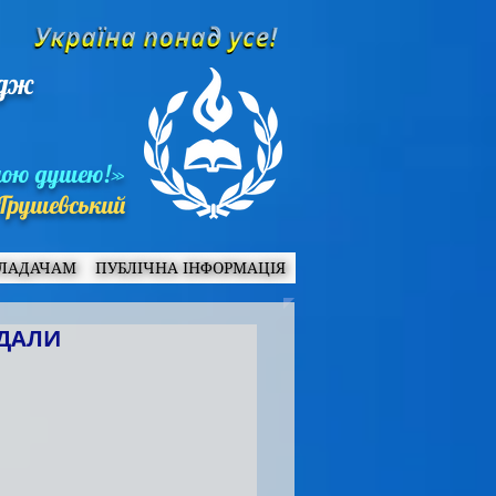
едж
ною душею!»
Грушевський
ЛАДАЧАМ
ПУБЛІЧНА ІНФОРМАЦІЯ
ІДАЛИ