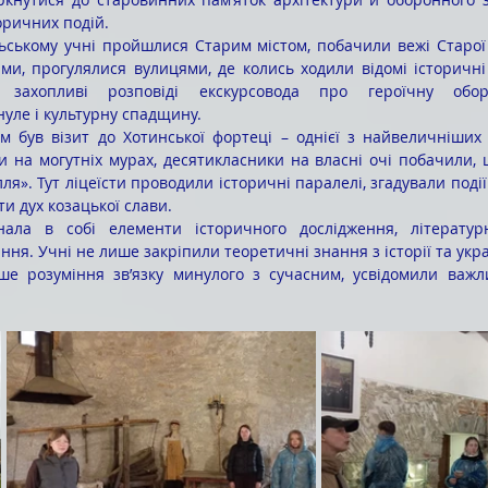
оричних подій.
ами, прогулялися вулицями, де колись ходили відомі історичні 
захопливі розповіді екскурсовода про героїчну оборо
уле і культурну спадщину.
и на могутніх мурах, десятикласники на власні очі побачили, 
ля». Тут ліцеїсти проводили історичні паралелі, згадували події 
и дух козацької слави.
ння. Учні не лише закріпили теоретичні знання з історії та украї
е розуміння зв’язку минулого з сучасним, усвідомили важли