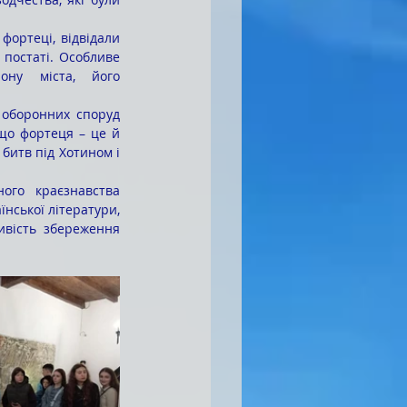
постаті. Особливе 
ну міста, його 
що фортеця – це й 
битв під Хотином і 
нської літератури, 
вість збереження 