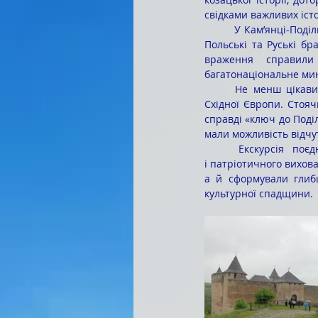
свідками важливих іст
	У Кам’янці-Подільському учні пройшлися Старим містом, побачили вежі Старої фортеці, відвідали 
Польські та Руські бр
враження справили 
багатонаціональне мин
	Не менш цікавим був візит до Хотинської фортеці – однієї з найвеличніших оборонних споруд 
Східної Європи. Стояч
справді «ключ до Поділ
мали можливість відчут
	Екскурсія поєднала в собі елементи історичного дослідження, літературного краєзнавства 
і патріотичного вихова
а й сформували глибш
культурної спадщини.