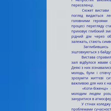
переселенці.
	Сюжет вистави «Коти-біженці» на перший 
погляд видається ле
головними героями 
процесі перегляду ста
приховує глибокий змі
рідний дім через об
залежать, стають симв
	Заглибившись у сюжет, глядачі спостерігали за тим, як персонажі шукають прихисток, 
зіштовхуються з байду
	Вистава справила глибокий емоційний вплив на глядачів. Одразу після завершення постановки в 
залі відбулося жваве 
Деякі з них зізнавалис
молодь, були і співчу
зрозуміти життєві си
важливою для них є на
	«Коти-біженці» – це не просто вистава. Це потужний освітній інструмент, що дає можливість 
молодим людям розши
зануритися в атмосферу
	У стінах коледжу вистава «Коти-біженці» стала подією, що змусила молодих людей задуматися над 
проблемами сучасності