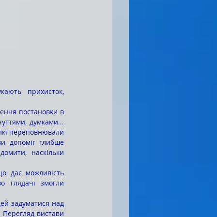
ттями, думками... 
 які переповнювали 
ви допоміг глибше 
омити, наскільки 
 глядачі змогли 
 Перегляд вистави 