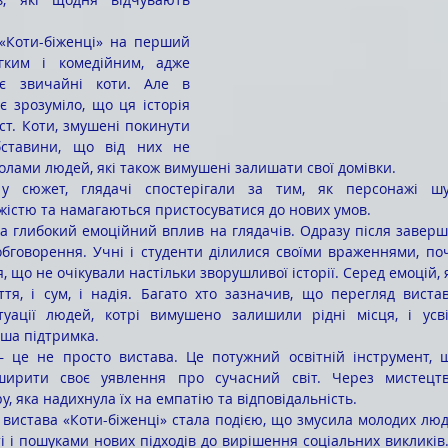
гким і комедійним, адже 
є звичайні коти. Але в 
є зрозуміло, що ця історія 
ст. Коти, змушені покинути 
ставини, що від них не 
олами людей, які також вимушені залишати свої домівки.
жістю та намагаються пристосуватися до нових умов.
обговорення. Учні і студенти ділилися своїми враженнями, почу
я, що не очікували настільки зворушливої історії. Серед емоцій,
ття, і сум, і надія. Багато хто зазначив, що перегляд виста
туації людей, котрі вимушено залишили рідні місця, і усвід
ша підтримка.
рити своє уявлення про сучасний світ. Через мистецтво
, яка надихнула їх на емпатію та відповідальність.
 і пошуками нових підходів до вирішення соціальних викликів.