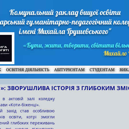
Комунальний заклад вищої освіти
арський гуманітарно-педагогічний кол
імені Михайла Грушевського"
«Бути, жити, творити, світити віль
Михайло 
Ж
ОСВІТНЯ ДІЯЛЬНІСТЬ
АБІТУРІЄНТАМ
СТУДЕНТАМ
ВИК
І»: ЗВОРУШЛИВА ІСТОРІЯ З ГЛИБОКИМ ЗМ
 в актовій залі коледжу 
ави «Коти-біженці».
ів освіти, котрі змогли 
нений глибоких переживань 
в, які щодня відчувають 