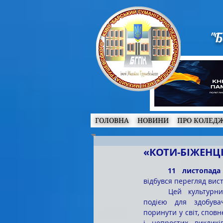
"Б
ГОЛОВНА
НОВИНИ
ПРО КОЛЕД
«КОТИ-БІЖЕНЦ
11 листопада
відбувся перегляд вист
	Цей культурний захід став особливою 
подією для здобувач
поринути у світ, спов
і непростих викликі