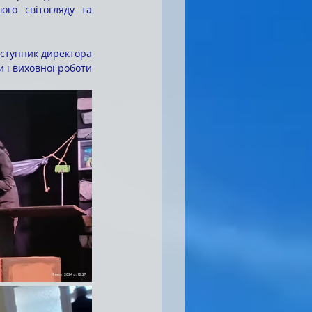
го світогляду та 
аступник директора
и і виховної роботи