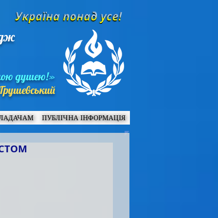
едж
ною душею!»
Грушевський
ЛАДАЧАМ
ПУБЛІЧНА ІНФОРМАЦІЯ
ІСТОМ