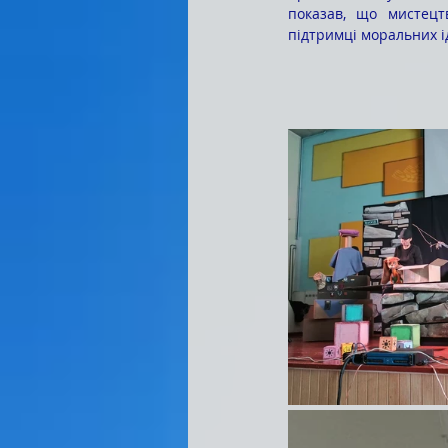
показав, що мистецт
підтримці моральних ід