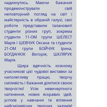
надихнутись. Маючи бажання 
продемонструвати свій 
неповторний погляд на світ і 
майстерність в обраній галузі, свої 
роботи представили талановиті 
студенти різних груп, зокрема 
студенти 11-ОМ групи ШЕЛЕСТ 
Марія і ШЕВЧУК Оксана та студенти 
21-ОМ групи БОЙЧУК Ірина, 
БОГДАНЮК Вікторія, ШКЛЯРУК 
Марія.
	Щира вдячність кожному 
учасникові цієї чудової виставки за 
наполегливу працю, творчу 
сміливість і бажання ділитися своєю 
творчістю! Усім невичерпного 
натхнення, нових яскравих ідей, 
успіхів у навчанні та втілення 
найсміливіших творчих задумів! 