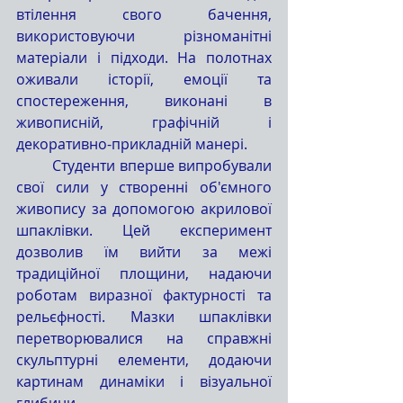
втілення свого бачення, 
використовуючи різноманітні 
матеріали і підходи. На полотнах 
оживали історії, емоції та 
спостереження, виконані в 
живописній, графічній і 
декоративно-прикладній манері.
	Студенти вперше випробували 
свої сили у створенні об'ємного 
живопису за допомогою акрилової 
шпаклівки. Цей експеримент 
дозволив їм вийти за межі 
традиційної площини, надаючи 
роботам виразної фактурності та 
рельєфності. Мазки шпаклівки 
перетворювалися на справжні 
скульптурні елементи, додаючи 
картинам динаміки і візуальної 
глибини.