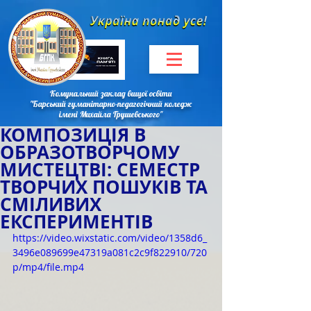
Комунальний заклад вищої освіти
"Барський гуманітарно-педагогічний коледж
імені Михайла Грушевського"
КОМПОЗИЦІЯ В
ОБРАЗОТВОРЧОМУ
МИСТЕЦТВІ: СЕМЕСТР
ТВОРЧИХ ПОШУКІВ ТА
СМІЛИВИХ
ЕКСПЕРИМЕНТІВ
https://video.wixstatic.com/video/1358d6_
3496e089699e47319a081c2c9f822910/720
p/mp4/file.mp4