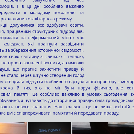
морів. І в ці дні особливо важливо 
ередавати її молодому поколінню та 
ро злочини тоталітарного режиму.
ія, працівники структурних підрозділів. 
творилася на неформальний місток між 
 коледжан, які прагнули засвідчити 
ть за збереження історичної свідомості. 
вав свою світлину зі свічкою – теплою, 
 не просто запалені вогники, а символи 
душі, що прагне захистити правду й 
о не стало через штучно створений голод.
зокрема й тих, хто не міг бути поруч фізично, але хоті
 хвилі пам’яті. Це особливо важливо в умовах сьогодення, к
ування, а чутливість до історичної правди, сила громадянської
увають нового значення. Наш коледж – це не лише освітній за
яка вміє співпереживати, пам’ятати й передавати правду.