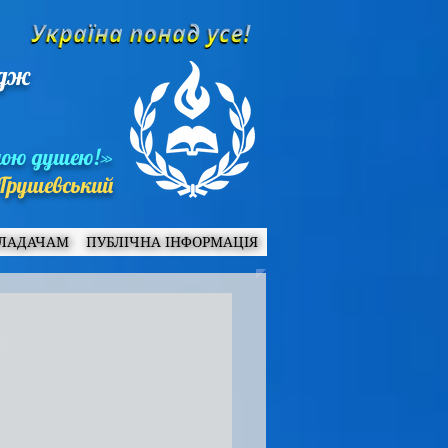
едж
ною душею!»
Грушевський
ЛАДАЧАМ
ПУБЛІЧНА ІНФОРМАЦІЯ