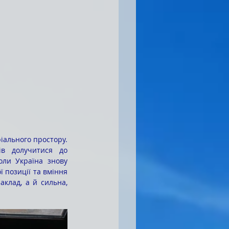
в долучитися до 
оли Україна знову 
 позиції та вміння 
клад, а й сильна, 