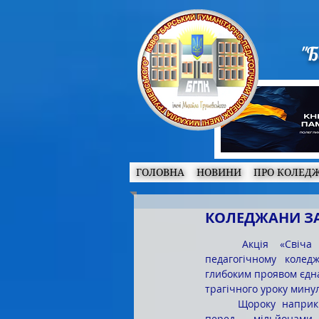
"Б
ГОЛОВНА
НОВИНИ
ПРО КОЛЕД
КОЛЕДЖАНИ ЗА
	Акція «Свіча пам’яті» в Барському гуманітарно-
педагогічному коледж
глибоким проявом єдна
трагічного уроку минул
	Щороку наприкінці листопада Україна схиляє голову 
перед мільйонами