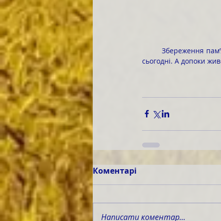
	Збереження пам’яті про масові голодомори – це не лише про минуле, це про нашу відповідальність 
сьогодні. А допоки жив
Коментарі
Написати коментар...