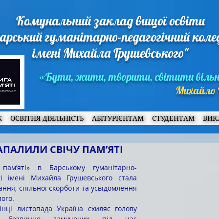
Комунальний заклад вищої освіти
арський гуманітарно-педагогічний кол
імені Михайла Грушевського"
«Бути, жити, творити, світити віль
Михайло 
Ж
ОСВІТНЯ ДІЯЛЬНІСТЬ
АБІТУРІЄНТАМ
СТУДЕНТАМ
ВИК
ПАЛИЛИ СВІЧУ ПАМ’ЯТІ
і імені Михайла Грушевського стала 
ння, спільної скорботи та усвідомлення 
ого.
 безвинно замучених під час 