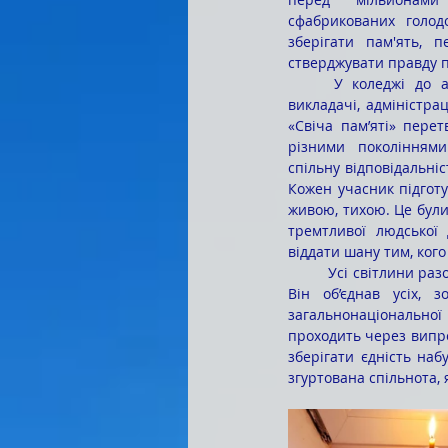
сфабрикованих голодо
зберігати пам'ять, п
стверджувати правду п
	У коледжі до акції долучилися всі: здобувачі освіти, 
викладачі, адміністрац
«Свіча пам’яті» пере
різними поколіннями
спільну відповідальніс
Кожен учасник підготу
живою, тихою. Це були
тремтливої людської 
віддати шану тим, ког
	Усі світлини разом створили відчуття особливого віртуального простору – меморіального простору. 
Він об’єднав усіх, 
загальнонаціональної
проходить через випроб
зберігати єдність наб
згуртована спільнота, 