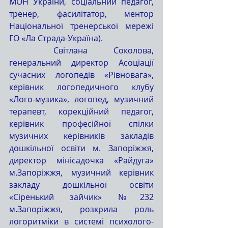
МОН України, соціальний педагог, 
тренер, фасилітатор, ментор 
Національної тренерської мережі 
ГО «Ла Страда-Україна).
	Світлана Соколова, 
генеральний директор Асоціації 
сучасних логопедів «Рівновага», 
керівник логопедичного клубу 
«Лого-музика», логопед, музичний 
терапевт, корекційний педагог, 
керівник професійної спілки 
музичних керівників закладів 
дошкільної освіти м. Запоріжжя, 
директор мінісадочка «Райдуга» 
м.Запоріжжя, музичний керівник 
закладу дошкільної освіти 
«Сіренький зайчик» №232 
м.Запоріжжя, розкрила роль 
логоритміки в системі психолого-