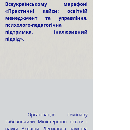
Всеукраїнському марафоні 
«Практичні кейси: освітній 
менеджмент та управління, 
психолого-педагогічна 
підтримка, інклюзивний 
підхід».
	Організацію семінару 
забезпечили Міністерство освіти і 
науки України, Державна наукова 