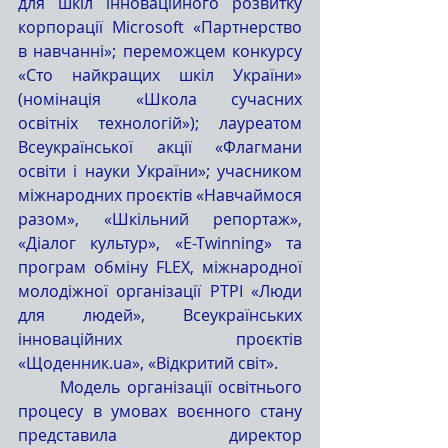
для шкіл інноваційного розвитку 
корпорації Microsoft «Партнерство 
в навчанні»; переможцем конкурсу 
«Сто найкращих шкіл України» 
(номінація «Школа сучасних 
освітніх технологій»); лауреатом 
Всеукраїнської акції «Флагмани 
освіти і науки України»; учасником 
міжнародних проєктів «Навчаймося 
разом», «Шкільний репортаж», 
«Діалог культур», «E-Twinning» та 
програм обміну FLEX, міжнародної 
молодіжної організації PTPI «Люди 
для людей», Всеукраїнських 
інноваційних проєктів 
«Щоденник.ua», «Відкритий світ».
	Модель організації освітнього 
процесу в умовах воєнного стану 
представила директор 