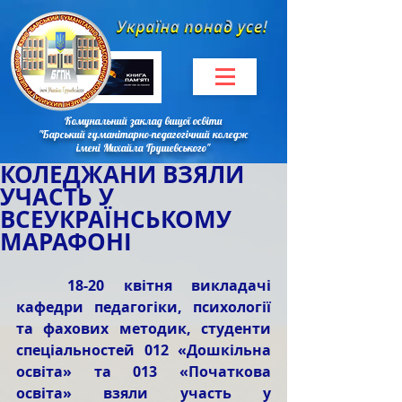
Комунальний заклад вищої освіти
"Барський гуманітарно-педагогічний коледж
імені Михайла Грушевського"
КОЛЕДЖАНИ ВЗЯЛИ
УЧАСТЬ У
ВСЕУКРАЇНСЬКОМУ
МАРАФОНІ
18-20 квітня викладачі 
кафедри педагогіки, психології 
та фахових методик,
студенти 
спеціальностей 012 «Дошкільна 
освіта» та 013 «Початкова 
освіта» взяли участь у 