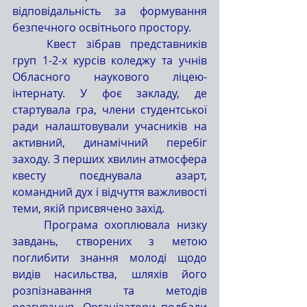
відповідальність за формування 
безпечного освітнього простору.
	Квест зібрав представників 
груп 1-2-х курсів коледжу та учнів 
Обласного наукового ліцею-
інтернату. У фоє закладу, де 
стартувала гра, члени студентської 
ради налаштовували учасників на 
активний, динамічний перебіг 
заходу. З перших хвилин атмосфера 
квесту поєднувала азарт, 
командний дух і відчуття важливості 
теми, якій присвячено захід.
	Програма охоплювала низку 
завдань, створених з метою 
поглибити знання молоді щодо 
видів насильства, шляхів його 
розпізнавання та методів 
реагування. Організатори подбали 