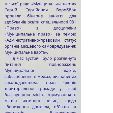
міської ради «Муніципальна варта» 
Сергій Сергійович Воробйов 
провели бінарне заняття для 
здобувачів освіти спеціальності 081 
«Право» з дисципліни 
«Муніципальне право» за темою 
«Адміністративно-правовий статус 
органів місцевого самоврядування: 
Муніципальна варта».
  Під час зустрічі було розглянуто 
питання повноважень 
Муніципальної варти; 
забезпечення в межах, визначених 
законодавством, прав членів 
територіальної громади у сфері 
благоустрою міста, формування в 
містян активної позиції щодо 
збереження довкілля, об’єктів та 
елементів благоустрою; 