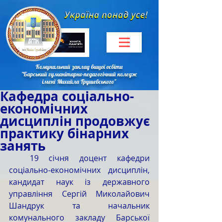
Комунальний заклад вищої освіти
"Барський гуманітарно-педагогічний коледж
імені Михайла Грушевського"
Кафедра соціально-
економічних
дисциплін продовжує
практику бінарних
занять
  19 січня доцент кафедри 
соціально-економічних дисциплін, 
кандидат наук із державного 
управління Сергій Миколайович 
Шандрук та начальник 
комунального закладу Барської 