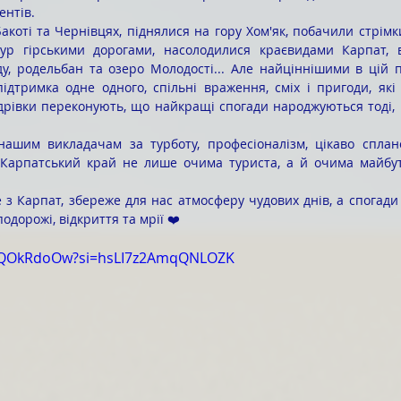
ентів.
тур гірськими дорогами, насолодилися краєвидами Карпат, в
ду, родельбан та озеро Молодості... Але найціннішими в цій п
ідтримка одне одного, спільні враження, сміх і пригоди, які
дрівки переконують, що найкращі спогади народжуються тоді, 
Карпатський край не лише очима туриста, а й очима майбутн
одорожі, відкриття та мрії ❤️
tVQOkRdoOw?si=hsLI7z2AmqQNLOZK