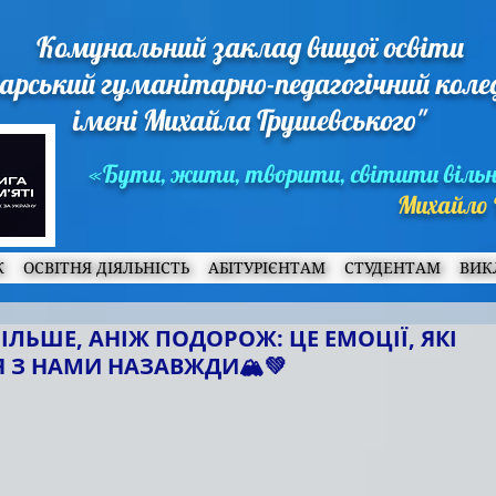
Комунальний заклад вищої освіти
арський гуманітарно-педагогічний кол
імені Михайла Грушевського"
«Бути, жити, творити, світити віль
Михайло 
Ж
ОСВІТНЯ ДІЯЛЬНІСТЬ
АБІТУРІЄНТАМ
СТУДЕНТАМ
ВИК
БІЛЬШЕ, АНІЖ ПОДОРОЖ: ЦЕ ЕМОЦІЇ, ЯКІ
З НАМИ НАЗАВЖДИ🏔️💚