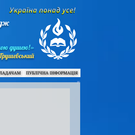
едж
ною душею!»
Грушевський
ЛАДАЧАМ
ПУБЛІЧНА ІНФОРМАЦІЯ