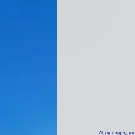
	Літня природничо-краєзнавча практика стала справжньою пригодою, сповненою відкриттів, нових 