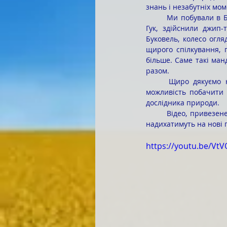
знань і незабутніх мом
	Ми побували в Бакоті та Чернівцях, піднялися на гору Хом'як, побачили стрімкий Прут і водоспад 
Гук, здійснили джип-
Буковель, колесо огля
щирого спілкування, п
більше. Саме такі ман
разом.
	Щиро дякуємо нашим викладачам за турботу, професіоналізм, цікаво спланований маршрут і 
можливість побачити 
дослідника природи.
	Відео, привезене з Карпат, збереже для нас атмосферу чудових днів, а спогади про них іще довго 
надихатимуть на нові п
https://youtu.be/V