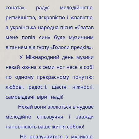
соната», радує мелодійністю, 
ритмічністю, яскравістю і жвавістю, 
а українська народна пісня «Сватав 
мене попів син» буде музичним 
вітанням від гурту «Голоси предків».
	У Міжнародний день музики 
нехай кожна з семи нот несе в собі 
по одному прекрасному почуттю: 
любові, радості, щастя, ніжності, 
самовіддачі, віри і надії! 
	Нехай вони зіллються в чудове 
мелодійне співзвуччя і завжди 
наповнюють ваше життя собою! 
	Не розлучайтеся з музикою, 