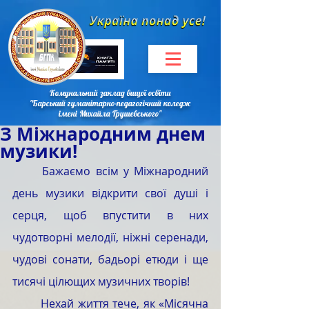
Комунальний заклад вищої освіти
"Барський гуманітарно-педагогічний коледж
імені Михайла Грушевського"
З Міжнародним днем
музики!
	Бажаємо всім у Міжнародний 
день музики відкрити свої душі і 
серця, щоб впустити в них 
чудотворні мелодії, ніжні серенади, 
чудові сонати, бадьорі етюди і ще 
тисячі цілющих музичних творів!
	Нехай життя тече, як «Місячна 