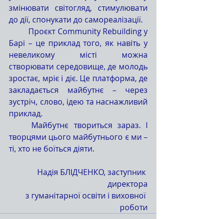
змінювати світогляд, стимулювати 
до дії, спонукати до самореалізації.
	Проєкт Community Rebuilding у 
Барі – це приклад того, як навіть у 
невеликому місті можна 
створювати середовище, де молодь 
зростає, мріє і діє. Це платформа, де 
закладається майбутнє – через 
зустріч, слово, ідею та наснажливий 
приклад.
	Майбутнє твориться зараз. І 
творцями цього майбутнього є ми – 
ті, хто не боїться діяти.
Надія БЛІДЧЕНКО, заступник 
директора
з гуманітарної освіти і виховної 
роботи