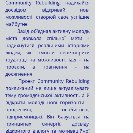
Community Rebuilding: надихайся 
досвідом, відкривай нові 
можливості, створюй своє успішне 
майбутнє.
	Захід об'єднав активну молодь 
міста довкола спільної мети – 
надихнутися реальними історіями 
людей, які змогли перетворити 
труднощі на можливості, ідеї – на 
проєкти, а прагнення – на 
досягнення.
	Проєкт Community Rebuilding 
покликаний не лише актуалізувати 
тему громадянської активності, а й 
відкрити молоді нові горизонти – 
професійні, особистісні, 
підприємницькі. Він базується на 
принципах синергії, досвіду, 
відкритого діалогу та мотиваційної 