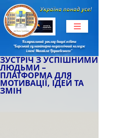
Комунальний заклад вищої освіти
"Барський гуманітарно-педагогічний коледж
імені Михайла Грушевського"
ЗУСТРІЧ З УСПІШНИМИ
ЛЮДЬМИ –
ПЛАТФОРМА ДЛЯ
МОТИВАЦІЇ, ІДЕЙ ТА
ЗМІН