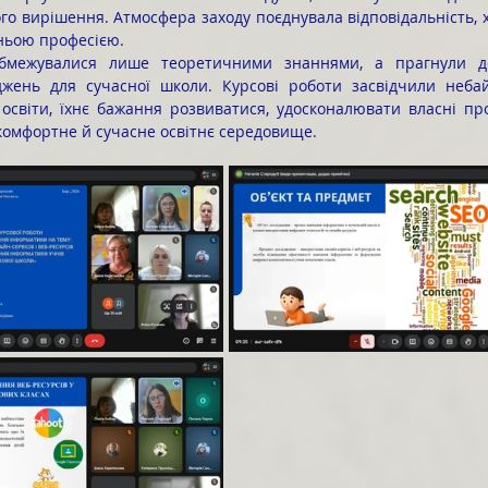
го вирішення. Атмосфера заходу поєднувала відповідальність, 
ньою професією.
джень для сучасної школи. Курсові роботи засвідчили небайд
освіти, їхнє бажання розвиватися, удосконалювати власні про
комфортне й сучасне освітнє середовище.