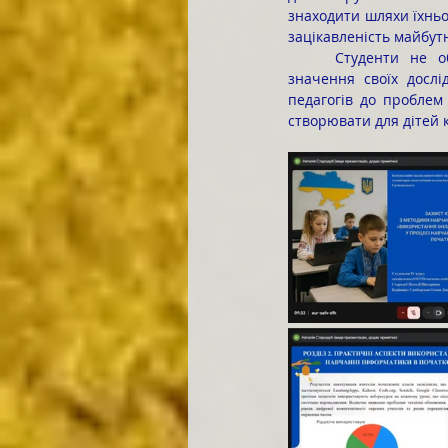
знаходити шляхи їхньо
зацікавленість майбут
	Студенти не обмежувалися лише теоретичними знаннями, а прагнули довести практичне 
значення своїх дослі
педагогів до проблем 
створювати для дітей 