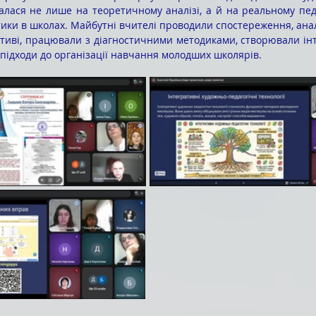
алася не лише на теоретичному аналізі, а й на реальному педаг
тики в школах. Майбутні вчителі проводили спостереження, анал
ктиві, працювали з діагностичними методиками, створювали інт
 підходи до організації навчання молодших школярів.