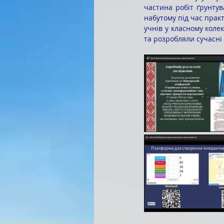
частина робіт ґрунтув
набутому під час прак
учнів у класному коле
та розробляли сучасні