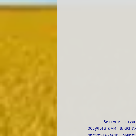
	Виступи студентів супроводжувалися презентаціями, прикладами практичної роботи і 
результатами власни
демонструючи вміння