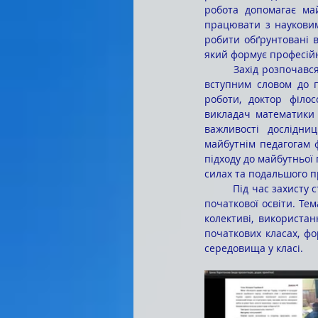
робота допомагає ма
працювати з науковим
робити обґрунтовані в
який формує професійн
	Захід розпочався з хвилини мовчання на знак вшанування пам’яті загиблих у війні. Після цього зі 
вступним словом до 
роботи, доктор філосо
викладач математики 
важливості дослідниц
майбутнім педагогам ф
підходу до майбутньої 
силах та подальшого п
	Під час захисту студенти представили свої дослідження, присвячені актуальним питанням сучасної 
початкової освіти. Те
колективі, використа
початкових класах, фо
середовища у класі.