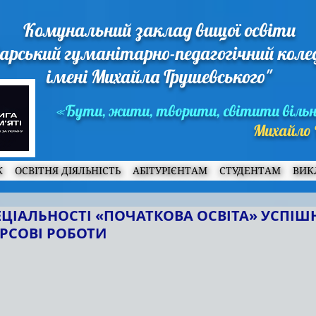
Комунальний заклад вищої освіти
арський гуманітарно-педагогічний кол
імені Михайла Грушевського"
«Бути, жити, творити, світити віль
Михайло 
Ж
ОСВІТНЯ ДІЯЛЬНІСТЬ
АБІТУРІЄНТАМ
СТУДЕНТАМ
ВИК
ЕЦІАЛЬНОСТІ «ПОЧАТКОВА ОСВІТА» УСПІШ
РСОВІ РОБОТИ