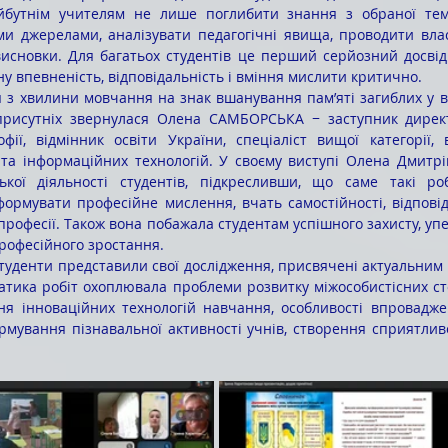
йбутнім учителям не лише поглибити знання з обраної тем
и джерелами, аналізувати педагогічні явища, проводити влас
исновки. Для багатьох студентів це перший серйозний досвід 
у впевненість, відповідальність і вміння мислити критично.
присутніх звернулася Олена САМБОРСЬКА − заступник директ
фії, відмінник освіти України, спеціаліст вищої категорії, в
та інформаційних технологій. У своєму виступі Олена Дмитрі
ької діяльності студентів, підкресливши, що саме такі ро
ормувати професійне мислення, вчать самостійності, відповіда
професії. Також вона побажала студентам успішного захисту, упе
рофесійного зростання.
матика робіт охоплювала проблеми розвитку міжособистісних сто
ння інноваційних технологій навчання, особливості впровадже
рмування пізнавальної активності учнів, створення сприятливо