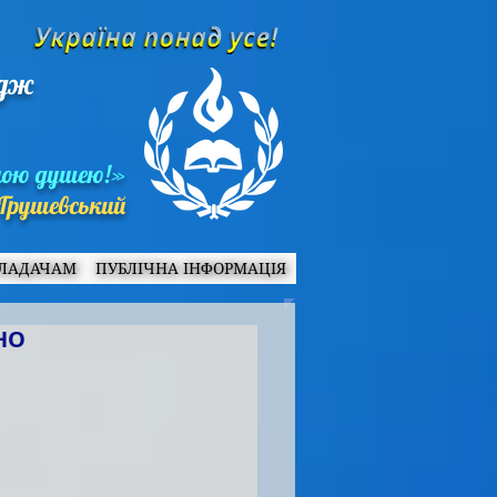
едж
ною душею!»
Грушевський
ЛАДАЧАМ
ПУБЛІЧНА ІНФОРМАЦІЯ
НО