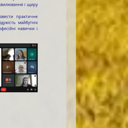
хвилювання і щиру 
ужість майбутніх 
фесійні навички і 