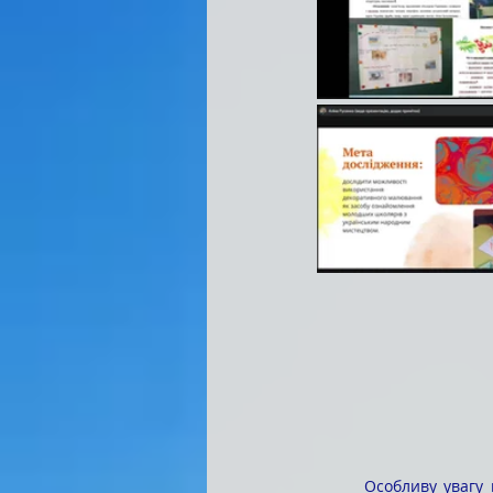
	Особливу увагу присутніх на захисті привернули практичні дослідження студентів, адже значна 