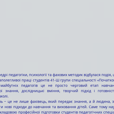
федрі педагогіки, психології та фахових методик відбулася подія,
аполегливої праці студентів 41-Ш групи спеціальності «Початкова
 майбутніх педагогів це не просто черговий етап навчан
ї знання, дослідницькі вміння, творчий підхід і готовніст
колі.
ти нові підходи до навчання та виховання дітей. Саме тому нау
складовою професійної підготовки студентів педагогічних спеці