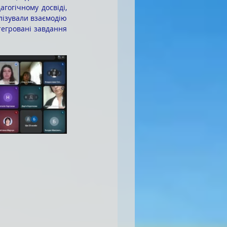
огічному досвіді, 
ізували взаємодію 
егровані завдання 