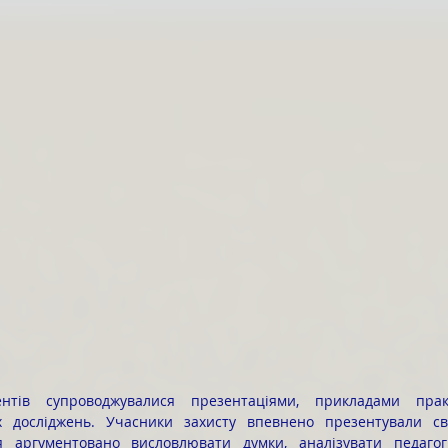
х досліджень. Учасники захисту впевнено презентували св
 аргументовано висловлювати думки, аналізувати педагог