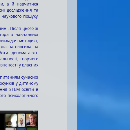
и, а й навчитися 
ні дослідження та 
наукового пошуку, 
ора з навчальної 
икладач-методист, 
вна наголосила на 
боти допомагають 
льності, творчого 
вненості у власних 
сунків у дитячому 
ння STEM-освіти в 
го психологічного 