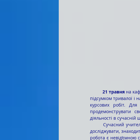
21 травня
 на ка
підсумком тривалої і н
курсових робіт. Для
продемонструвати сво
діяльності в сучасній ш
	Сучасний учитель − це не лише фахівець, який передає знання, а й людина, здатна аналізувати, 
досліджувати, знаходи
робота є невід’ємною 