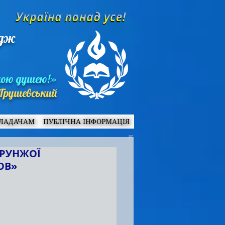
едж
ною душею!»
Грушевський
ЛАДАЧАМ
ПУБЛІЧНА ІНФОРМАЦІЯ
ОРУНЖОЇ
ОВ»