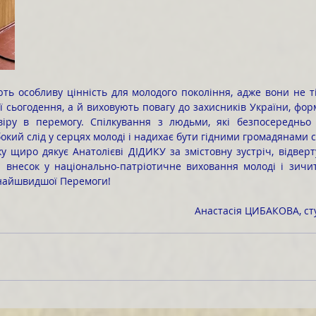
ї сьогодення, а й виховують повагу до захисників України, фор
, віру в перемогу. Спілкування з людьми, які безпосередньо 
кий слід у серцях молоді і надихає бути гідними громадянами св
 внесок у національно-патріотичне виховання молоді і зичит
кнайшвидшої Перемоги!
Анастасія ЦИБАКОВА, ст