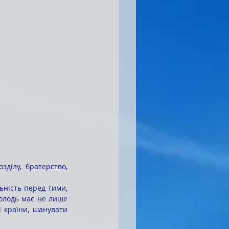
ділу, братерство, 
олодь має не лише 
 країни, шанувати 