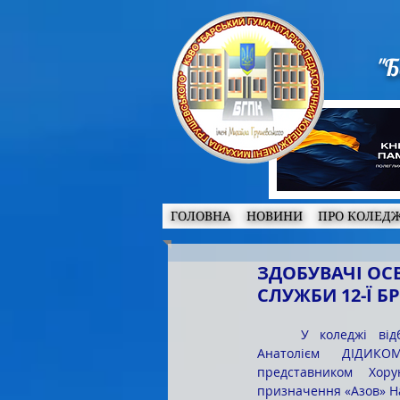
"Б
ГОЛОВНА
НОВИНИ
ПРО КОЛЕД
ЗДОБУВАЧІ ОС
СЛУЖБИ 12-Ї 
	У коледжі відбулася цікава зустріч здобувачів освіти з 
Анатолієм ДІДИКОМ
представником Хору
призначення «Азов» На