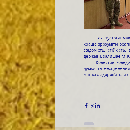
	Такі зустрічі мають особливу цінність для молодого покоління, адже вони не тільки допомагають 
краще зрозуміти реалі
свідомість, стійкість
держави, залишає глибо
	Колектив коледжу щиро дякує Анатолієві ДІДИКУ за змістовну зустріч, відверту розмову, важливі 
думки та неоціненний
міцного здоров’я та я