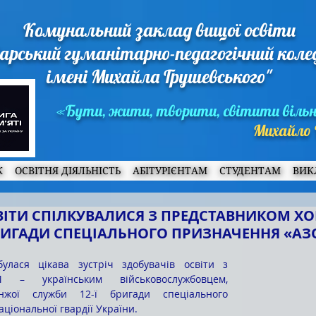
Комунальний заклад вищої освіти
арський гуманітарно-педагогічний кол
імені Михайла Грушевського"
«Бути, жити, творити, світити віль
Михайло 
Ж
ОСВІТНЯ ДІЯЛЬНІСТЬ
АБІТУРІЄНТАМ
СТУДЕНТАМ
ВИК
ВІТИ СПІЛКУВАЛИСЯ З ПРЕДСТАВНИКОМ Х
БРИГАДИ СПЕЦІАЛЬНОГО ПРИЗНАЧЕННЯ «АЗ
 – українським військовослужбовцем, 
нжої служби 12-ї бригади спеціального 
ціональної гвардії України.