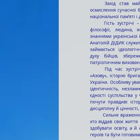
	Захід став майданчиком для відкртого діалогу, глибокого 
осмислення сучасної б
національної пам’яті і
	Гість зустрічі – не лише військовослужбовець, а й історик 
філософії, людина, 
знаннями української іс
Анатолій ДІДИК служить
займається ідеологі
духу бійців, збереж
патріотичним вихованн
	Під час зустрічі говорили про становлення та розвиток 
«Азову», історію бриг
України. Особливу уваг
ідентичність, незламн
єдності суспільства у
почути правдиві істор
дисципліну й цінності,
	Сильне враження у присутніх викликали роздуми гостя про пам’ять і відповідальність перед тими, 
хто віддав своє життя
здобувати освіту, а й
героїв та бути готови