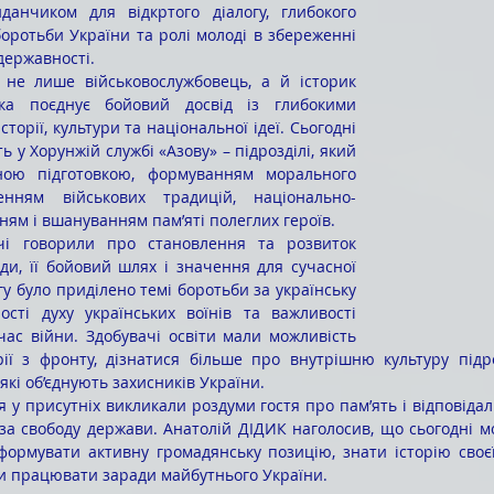
оротьби України та ролі молоді в збереженні 
 державності.
яка поєднує бойовий досвід із глибокими 
торії, культури та національної ідеї. Сьогодні 
 у Хорунжій службі «Азову» – підрозділі, який 
чною підготовкою, формуванням морального 
енням військових традицій, національно-
ям і вшануванням пам’яті полеглих героїв.
ади, її бойовий шлях і значення для сучасної 
у було приділено темі боротьби за українську 
ості духу українських воїнів та важливості 
 час війни. Здобувачі освіти мали можливість 
ії з фронту, дізнатися більше про внутрішню культуру підроз
 які об’єднують захисників України.
 за свободу держави. Анатолій ДІДИК наголосив, що сьогодні м
 формувати активну громадянську позицію, знати історію своєї
ми працювати заради майбутнього України.