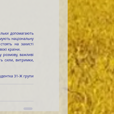
мують національну 
стоять на захисті 
оєї країни. 
ь сили, витримки, 
удентка 31-Ж групи