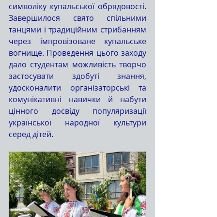
символіку купальської обрядовості. 
Завершилося свято спільними 
танцями і традиційним стрибанням 
через імпровізоване купальське 
вогнище. Проведення цього заходу 
дало студентам можливість творчо 
застосувати здобуті знання, 
удосконалити організаторські та 
комунікативні навички й набути 
цінного досвіду популяризації 
української народної культури 
серед дітей.