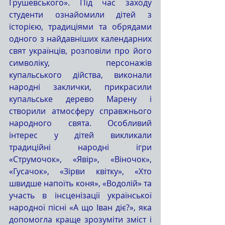
Грушевського». Під час заходу 
студенти ознайомили дітей з 
історією, традиціями та обрядами 
одного з найдавніших календарних 
свят українців, розповіли про його 
символіку, персонажів 
купальського дійства, виконали 
народні заклички, прикрасили 
купальське дерево Марену і 
створили атмосферу справжнього 
народного свята. Особливий 
інтерес у дітей викликали 
традиційні народні ігри 
«Струмочок», «Явір», «Віночок», 
«Гусачок», «Зірви квітку», «Хто 
швидше напоїть коня», «Водолій» та 
участь в інсценізації української 
народної пісні «А що Іван діє?», яка 
допомогла краще зрозуміти зміст і 