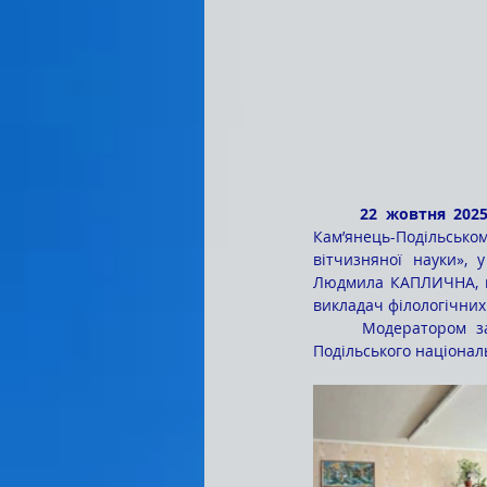
	22 жовтня 202
Кам’янець-Подільському
вітчизняної науки», 
Людмила КАПЛИЧНА, го
викладач філологічни
	Модератором заходу був Олег РАРИЦЬКИЙ – доктор філологічних наук, професор Кам’янець-
Подільського національ