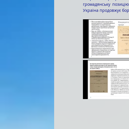
громадянську позицію.
Україна продовжує боро