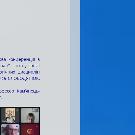
ова конференція в 
а Огієнка у світлі 
огічних дисциплін 
ариса СЛОБОДЯНЮК, 
.