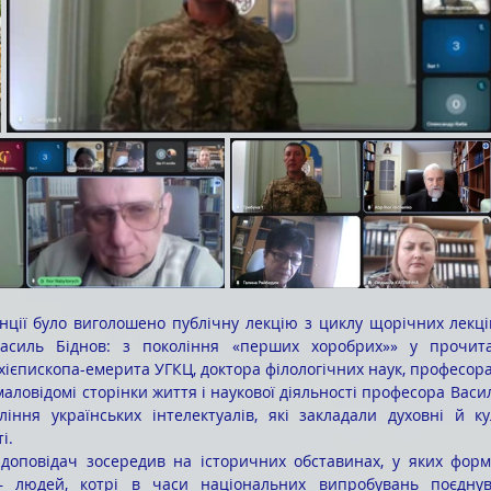
асиль Біднов: з покоління «перших хоробрих»»
у прочита
рхієпископа-емерита УГКЦ, 
доктора філологічних наук, професора
ління українських інтелектуалів, які закладали духовні й ку
і.
 людей, котрі в часи національних випробувань поєднува