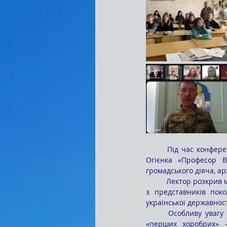
	Під час конференції було виголошено публічну лекцію з циклу щорічних лекцій на пошану Івана 
Огієнка «Професор В
громадського діяча, а
	Лектор розкрив маловідомі сторінки життя і наукової діяльності професора Василя Біднова ­– одного 
з представників поко
української державност
	Особливу увагу доповідач зосередив на історичних обставинах, у яких формувалося покоління 
«перших хоробрих» –