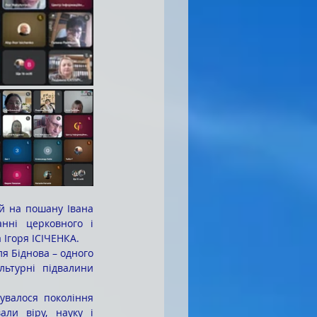
нні церковного і 
 
І
горя ІСІЧЕНКА.
льтурні підвалини 
ли віру, науку і 