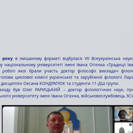
5 року
 в змішаному форматі відбулася VIІ Всеукраїнська наук
 національному університеті імені Івана Огієнка «Традиції Іван
у роботі якої брали участь доктор філософії викладач філол
лова циклової комісії української та зарубіжної філології Л
х дисциплін Оксана КОНДРАТЮК та студенти 11-ДШ групи.
ного університету імені Івана Огієнка, військовослужбовець ЗСУ