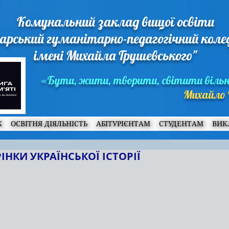
Комунальний заклад вищої освіти
арський гуманітарно-педагогічний кол
імені Михайла Грушевського"
«Бути, жити, творити, світити віль
Михайло 
Ж
ОСВІТНЯ ДІЯЛЬНІСТЬ
АБІТУРІЄНТАМ
СТУДЕНТАМ
ВИК
ІНКИ УКРАЇНСЬКОЇ ІСТОРІЇ