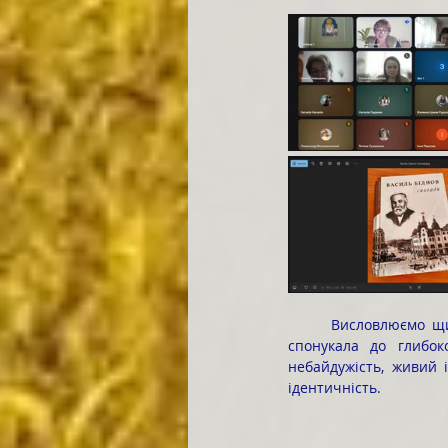
	Висловлюємо щиру вдячність професорові Ігорю ІСІЧЕНКУ за змістовну і натхненну лекцію, що 
спонукала до глибоко
небайдужість, живий і
ідентичність.