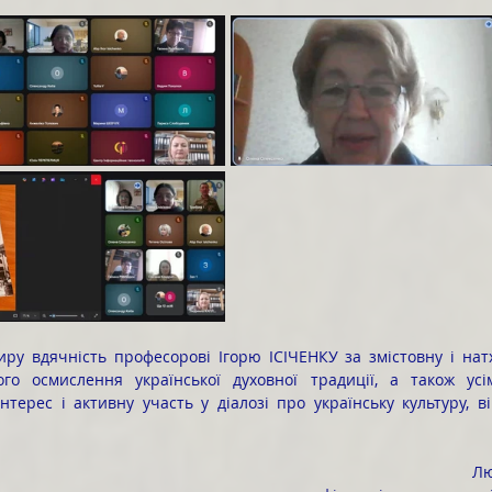
го осмислення української духовної традиції, а також усі
нтерес і активну участь у діалозі про українську культуру, ві
Лю