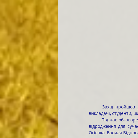
	Захід пройшов 
викладачі, студенти, ш
	Під час обговорення учасники ділилися роздумами про значення постатей українського духовного 
відродження для сучас
Огієнка, Василя Біднова