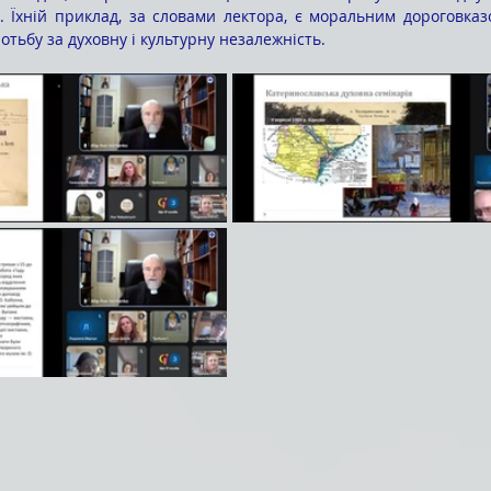
 Їхній приклад, за словами лектора, є моральним дороговказом
тьбу за духовну і культурну незалежність.