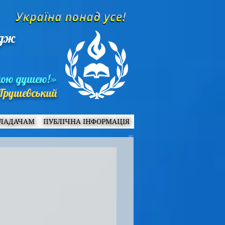
едж
ною душею!»
Грушевський
ЛАДАЧАМ
ПУБЛІЧНА ІНФОРМАЦІЯ