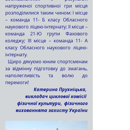
напруженої спортивної гри місця 
розподілилися таким чином: I місце 
– команда 11- Б класу Обласного 
наукового ліцею-інтернату; II місце – 
команда 21-Ю групи Фахового 
коледжу; III місце – команда 11- А 
класу Обласного наукового ліцею-
інтернату.
  Щиро дякуємо юним спортсменам 
за відмінну підготовку до змагань, 
наполегливість та волю до 
перемоги!
Катерина Прухніцька, 
викладач циклової комісії 
фізичної культури,  фізичного
вихованнята захисту України