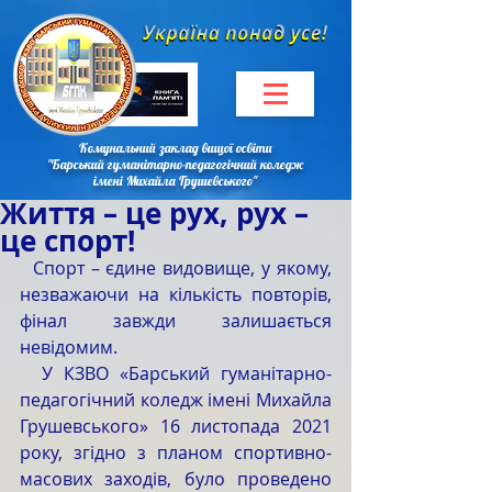
Комунальний заклад вищої освіти
"Барський гуманітарно-педагогічний коледж
імені Михайла Грушевського"
Життя – це рух, рух –
це спорт!
  Спорт – єдине видовище, у якому, 
незважаючи на кількість повторів, 
фінал завжди залишається 
невідомим.
  У КЗВО «Барський гуманітарно-
педагогічний коледж імені Михайла 
Грушевського» 16 листопада 2021 
року, згідно з планом спортивно-
масових заходів, було проведено 