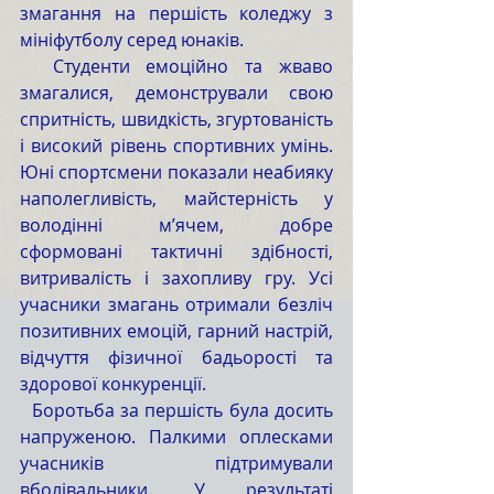
змагання на першість коледжу з 
мініфутболу серед юнаків.
  Студенти емоційно та жваво 
змагалися, демонстрували свою 
спритність, швидкість, згуртованість 
і високий рівень спортивних умінь. 
Юні спортсмени показали неабияку 
наполегливість, майстерність у 
володінні м’ячем, добре 
сформовані тактичні здібності, 
витривалість і захопливу гру. Усі 
учасники змагань отримали безліч 
позитивних емоцій, гарний настрій, 
відчуття фізичної бадьорості та 
здорової конкуренції.
  Боротьба за першість була досить 
напруженою. Палкими оплесками 
учасників підтримували 
вболівальники. У результаті 