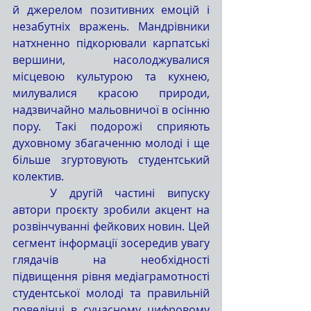
й джерелом позитивних емоцій і 
незабутніх вражень. Мандрівники 
натхненно підкорювали карпатські 
вершини, насолоджувалися 
місцевою культурою та кухнею, 
милувалися красою природи, 
надзвичайно мальовничої в осінню 
пору. Такі подорожі сприяють 
духовному збагаченню молоді і ще 
більше згуртовують студентський 
колектив.
	У другій частині випуску 
автори проєкту зробили акцент на 
розвінчуванні фейкових новин. Цей 
сегмент інформації зосередив увагу 
глядачів на необхідності 
підвищення рівня медіаграмотності 
студентської молоді та правильній 
поведінці в сучасному цифровому 