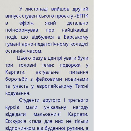
	У листопаді вийшов другий 
випуск студентського проєкту «БГПК 
в ефірі», який детально 
поінформував про найцікавіші 
події, що відбулися в Барському 
гуманітарно-педагогічному коледжі 
останнім часом.
	Цього разу в центрі уваги були 
три головні теми: подорож у 
Карпати, актуальне питання 
боротьби з фейковими новинами 
та участь у європейському Тижні 
кодування.
	Студенти другого і третього 
курсів мали унікальну нагоду 
відвідати мальовничі Карпати. 
Екскурсія стала для них не тільки 
відпочинком від буденної рутини, а 