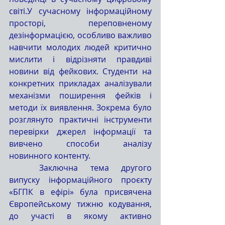
світі.У сучасному інформаційному 
просторі, переповненому 
дезінформацією, особливо важливо 
навчити молодих людей критично 
мислити і відрізняти правдиві 
новини від фейкових. Студенти на 
конкретних прикладах аналізували 
механізми поширення фейків і 
методи їх виявлення. Зокрема було 
розглянуто практичні інструменти 
перевірки джерел інформації та 
вивчено способи аналізу 
новинного контенту.
	Заключна тема другого 
випуску інформаційного проєкту 
«БГПК в ефірі» була присвячена 
Європейському тижню кодування, 
до участі в якому активно 