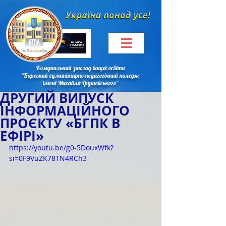
Комунальний заклад вищої освіти
"Барський гуманітарно-педагогічний коледж
імені Михайла Грушевського"
ДРУГИЙ ВИПУСК
ІНФОРМАЦІЙНОГО
ПРОЄКТУ «БГПК В
ЕФІРІ»
https://youtu.be/g0-5DouxWfk?
si=0F9VuZK78TN4RCh3