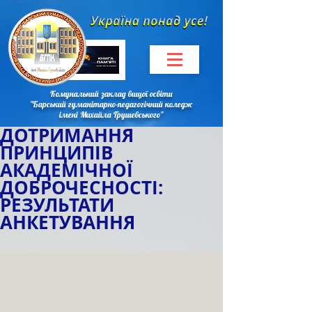
Комунальний заклад вищої освіти
"Барський гуманітарно-педагогічний коледж
імені Михайла Грушевського"
ДОТРИМАННЯ
ПРИНЦИПІВ
АКАДЕМІЧНОЇ
ДОБРОЧЕСНОСТІ:
РЕЗУЛЬТАТИ
АНКЕТУВАННЯ