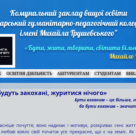
Комунальний заклад вищої освіти
арський гуманітарно-педагогічний кол
імені Михайла Грушевського"
«Бути, жити, творити, світити віль
Михайло 
Ж
ОСВІТНЯ ДІЯЛЬНІСТЬ
АБІТУРІЄНТАМ
СТУДЕНТАМ
ВИК
будуть закохані, журитися нічого»
Бути коханим – це більше, 
бо бути коханим – значит
 любові взяло свій початок усе прекрасне, що є на землі. Як 