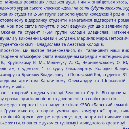
це найвища реалізація людської душі. І чи ж знайдеться хтось,
ідомого українського класика: 
«Доки на світі будуть закохані, ж
дготовленому відеролику студенти намагалися відтворити рома
ння, мрії про світле почуття. У ролі ведучих успішно заявили пр
Оксана та студент 1-БМ групи Колодій Владислав. Натхненн
звучали у виконанні Ендевич Богдани, Мариняк Марії, Петрович 
студентської сім’ї – Владислава та Анастасії Колодіїв.
 творенні атмосфери свята викладачам кафедри мистецьких дис
 В., Крупському В. М., Мілінчуку А. О., Чернілевському О. Ю
істам, студентам 1-го курсу бакалаврату: Колодію Владисл
сандру та Бронюку Владиславу – і Поповській Яні, студентці 31
одшим артистам Капличному Олександру та Шпаковатій Діа
х Амурчиків. 
зу вражає оригінальністю та довершеністю своїх проєктів. 
 Грушевського», створює умови для комфортної праці викла
 нинішній проєкт укотре переконує, що, попри всі виклики наш
ьке життя, сповнене духом ентузіазму і молодіжного креативу!
Ла