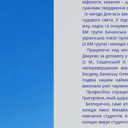
міфологія, кохання – 
сумнівам твердження в
  Із нагоди Дня всіх закоханих студенти 2-БМ групи запропонували коледжевій родині своє бачення цього 
чудового свята. У пі
віку, надію та очікува
БМ групи Бачинська 
української поезії про
(2-БМ група) і молодої 
  Працюючи над мініпроєктом, ми вкотре переконалися, які талановиті наші викладачі і студенти. 
Дякуємо за допомогу у
О. М., Сошинській Н.
неперевершеним вокал
Богдану, Банаську Олек
подяка нашим наймол
виконали ролі чарівни
  Професійно спрацював і творчий тандем у складі Зеленюка Сергія Вікторовича та Блідченко Надії 
Григорівни, який щора
  Безперечно, саме атмосфера творчості, яка панує в стінах КЗВО «Барський гуманітарно-педагогічний 
коледж імені Михайла
навчання студентів. А
коледжі вирує студентс