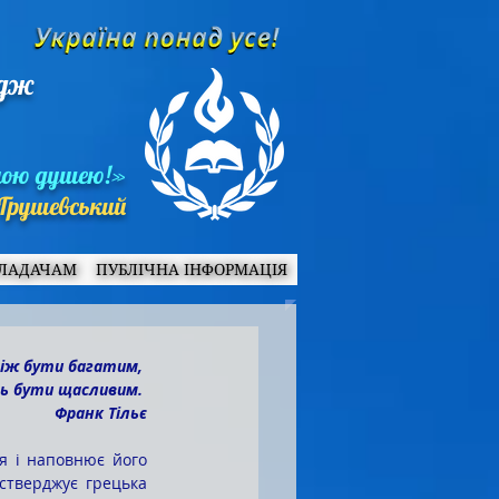
едж
ною душею!»
Грушевський
ЛАДАЧАМ
ПУБЛІЧНА ІНФОРМАЦІЯ
ніж бути багатим, 
ь бути щасливим. 
Франк Тільє
стверджує грецька 