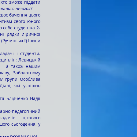
 хто зможе піддати 
уритися нічого»
?
нтизм свого юного 
о себе студентка 2-
і рядки ліричної 
(Ручинської) Ірини 
циплін: Левицькій 
, – а також нашим 
аву, Заболотному 
-М групи. Особлива 
ні, які успішно 
дачів і цікавого 
ого сьогодення, у 
риса РОЖАНСЬКА, 