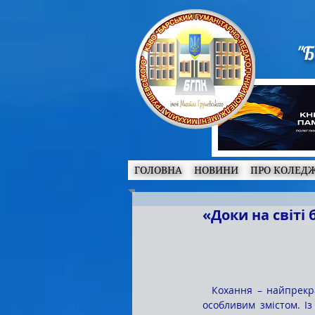
"Б
ГОЛОВНА
НОВИНИ
ПРО КОЛЕД
«Доки на світі 
  Кохання – найпрекрасніше почуття; воно надихає і мотивує, розкриває сенс життя і наповнює його 
особливим змістом. Із