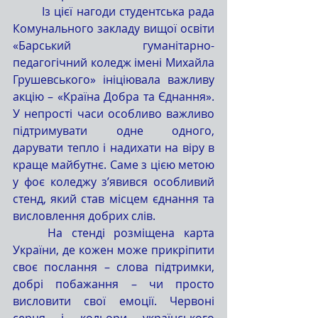
	Із цієї нагоди студентська рада 
Комунального закладу вищої освіти 
«Барський гуманітарно-
педагогічний коледж імені Михайла 
Грушевського» ініціювала важливу 
акцію – «Країна Добра та Єднання». 
У непрості часи особливо важливо 
підтримувати одне одного, 
дарувати тепло і надихати на віру в 
краще майбутнє. Саме з цією метою 
у фоє коледжу з’явився особливий 
стенд, який став місцем єднання та 
висловлення добрих слів.
	На стенді розміщена карта 
України, де кожен може прикріпити 
своє послання – слова підтримки, 
добрі побажання – чи просто 
висловити свої емоції. Червоні 
серця і кольори українського 