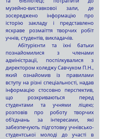
та бібліотеці; потрапити до 
музейно-виставкової зали, де 
зосереджено інформацію про 
історію закладу і представлено 
яскраве розмаїття творчих робіт 
учнів, студентів, викладачів.
  Абітурієнти та їхні батьки 
познайомилися з членами 
адміністрації, поспілкувалися з 
директором коледжу Савчуком П.Н., 
який ознайомив із правилами 
вступу на різні спеціальності, надав 
інформацію стосовно перспектив, 
що розкриваються перед 
студентами та учнями ліцею; 
розповів про роботу творчих 
об’єднань за інтересами, які 
забезпечують підготовку учнівсько-
студентської молоді до участі в 