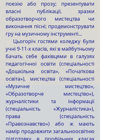
поезію або прозу; презентувати 
власні публікації, зразки 
образотворчого мистецтва чи 
виконання пісні; продемонструвати 
гру на музичному інструменті...
   Цьогоріч гостями коледжу були 
учні 9-11-х класів, які в майбутньому 
бачать себе фахівцями в галузях 
педагогічної освіти (спеціальності 
«Дошкільна освіта», «Початкова 
освіта»), мистецтва (спеціальності 
«Музичне мистецтво», 
«Образотворче мистецтво»), 
журналістики та інформації 
(спеціальність «Журналістика»), 
права (спеціальність 
«Правознавство») або ж мають 
намір продовжити загальноосвітню 
підготовку в профільних класах 