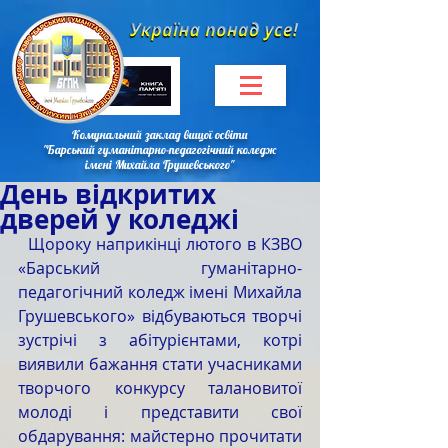
Комунальний заклад вищої освіти
"Барський гуманітарно-педагогічний коледж
імені Михайла Грушевського"
День відкритих
дверей у коледжі
  Щороку наприкінці лютого в КЗВО 
«Барський гуманітарно-
педагогічний коледж імені Михайла 
Грушевського» відбуваються творчі 
зустрічі з абітурієнтами, котрі 
виявили бажання стати учасниками 
творчого конкурсу талановитої 
молоді і представити свої 
обдарування: майстерно прочитати 