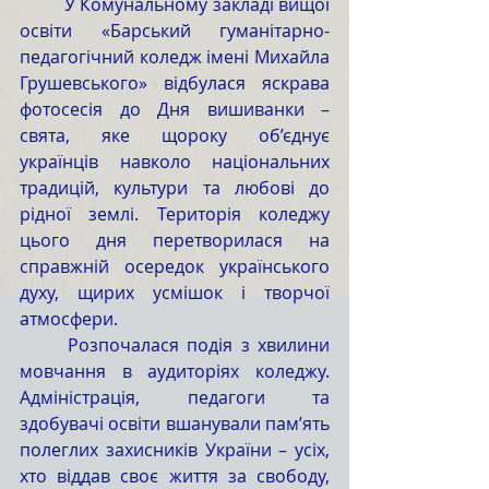
	У Комунальному закладі вищої 
освіти «Барський гуманітарно-
педагогічний коледж імені Михайла 
Грушевського» відбулася яскрава 
фотосесія до Дня вишиванки – 
свята, яке щороку об’єднує 
українців навколо національних 
традицій, культури та любові до 
рідної землі. Територія коледжу 
цього дня перетворилася на 
справжній осередок українського 
духу, щирих усмішок і творчої 
атмосфери.
	Розпочалася подія з хвилини 
мовчання в аудиторіях коледжу. 
Адміністрація, педагоги та 
здобувачі освіти вшанували пам’ять 
полеглих захисників України – усіх, 
хто віддав своє життя за свободу, 