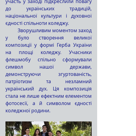
участь у заході підкреслили повагу 
до українських традицій, 
національної культури і духовної 
єдності спільноти коледжу.
	Зворушливим моментом заход
у було створення великої 
композиції у формі Герба України 
на площі коледжу. Учасники 
флешмобу спільно сформували 
символ нашої держави, 
демонструючи згуртованість, 
патріотизм та незламний 
український дух. Ця композиція 
стала не лише ефектним елементом 
фотосесії, а й символом єдності 
коледжної родини.