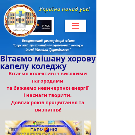
Комунальний заклад вищої освіти
"Барський гуманітарно-педагогічний коледж
імені Михайла Грушевського"
Вітаємо мішану хорову
капелу коледжу
Вітаємо колектив із високими 
нагородами 
та бажаємо невичерпної енергії 
і наснаги творити. 
Довгих років процвітання та 
визнання!