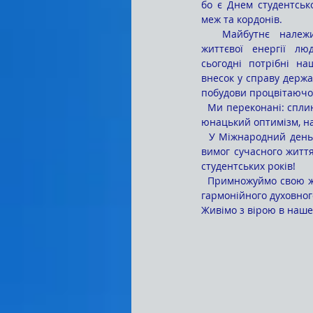
бо є Днем студентсько
меж та кордонів. 
  Майбутнє належить молодим, сповненим 
життєвої енергії лю
сьогодні потрібні на
внесок у справу держа
побудови процвітаючої
  Ми переконані: сплине зовсім мало часу – і наш 
юнацький оптимізм, на
  У Міжнародний день студента сердечно бажаємо всім студентським поколінням бути на рівні високих 
вимог сучасного життя
студентських років!
  Примножуймо свою життєву енергію, досягаймо омріяних успіхів у навчанні і нових творчих звершень, 
гармонійного духовного
Живімо з вірою в наше