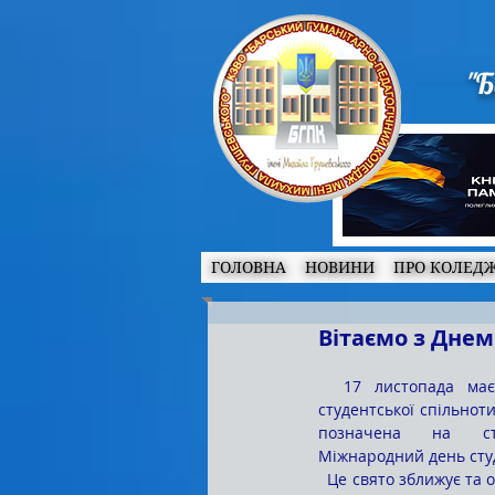
"Б
ГОЛОВНА
НОВИНИ
ПРО КОЛЕД
Вітаємо з Днем
  17 листопада має особливе значення для 
студентської спільноти
позначена на сто
Міжнародний день сту
  Це свято зближує та об'єднує молодь усього світу, 