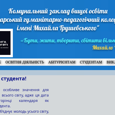
Комунальний заклад вищої освіти
арський гуманітарно-педагогічний кол
імені Михайла Грушевського"
«Бути, жити, творити, світити віль
Михайло 
Ж
ОСВІТНЯ ДІЯЛЬНІСТЬ
АБІТУРІЄНТАМ
СТУДЕНТАМ
ВИК
 студента!
 всього світу, адже ця дата 
рінці календаря як 
дента. 