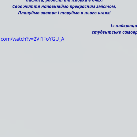
Своє життя наповнюймо прекрасним змістом,
Плануймо завтра і торуймо в нього шлях!
Із найкращ
 студентське самов
e.com/watch?v=2VI1FoYGU_A