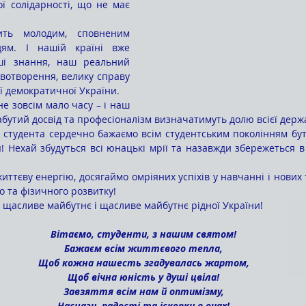
ї солідарності, що не має 
дям. І нашій країні вже 
ші знання, наш реальний 
вотворення, велику справу 
 демократичної України.
бутий досвід та професіоналізм визначатимуть долю всієї держ
! Нехай збудуться всі юнацькі мрії та назавжди збережеться в 
 та фізичного розвитку! 
 щасливе майбутнє і щасливе майбутнє рідної України!
Вітаємо, студенти, з нашим святом!
Бажаєм всім життєвого тепла,
Щоб кожна нашесть згадувалась жартом,
Щоб вічна юність у душі цвіла!
Завзяття всім нам й оптимізму,
Наснаги, радості та іскорки в очах!