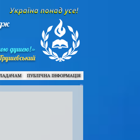
едж
ною душею!»
Грушевський
ЛАДАЧАМ
ПУБЛІЧНА ІНФОРМАЦІЯ