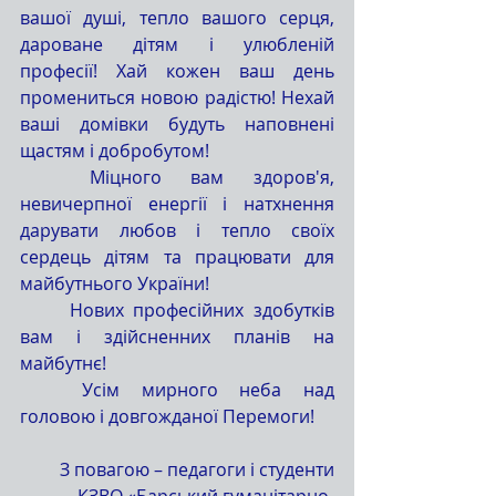
вашої душі, тепло вашого серця, 
дароване дітям і улюбленій 
професії! Хай кожен ваш день 
промениться новою радістю! Нехай 
ваші домівки будуть наповнені 
щастям і добробутом!
	Міцного вам здоров'я, 
невичерпної енергії і натхнення 
дарувати любов і тепло своїх 
сердець дітям та працювати для 
майбутнього України!
	Нових професійних здобутків 
вам і здійсненних планів на 
майбутнє!
	Усім мирного неба над 
головою і довгожданої Перемоги!
 З повагою – педагоги і студенти