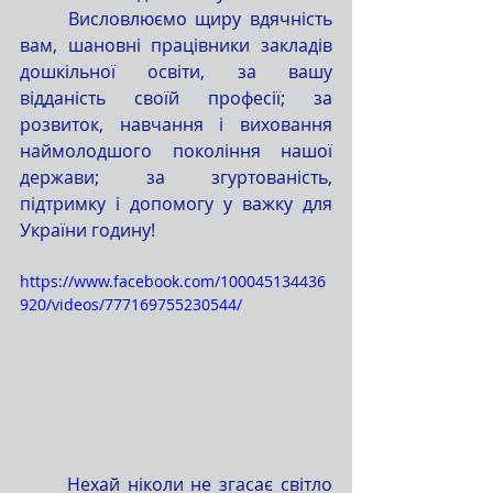
	Висловлюємо щиру вдячність 
вам, шановні працівники закладів 
дошкільної освіти, за вашу 
відданість своїй професії; за 
розвиток, навчання і виховання 
наймолодшого покоління нашої 
держави; за згуртованість, 
підтримку і допомогу у важку для 
України годину!
https://www.facebook.com/100045134436
920/videos/777169755230544/
	Нехай ніколи не згасає світло 