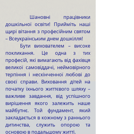
	Шановні працівники 
дошкільної освіти! Прийміть наші 
щирі вітання з професійним святом 
– Всеукраїнським днем дошкілля!
	Бути вихователем – високе 
покликання. Це одна з тих 
професій, які вимагають від фахівця 
великої самовіддачі, неймовірного 
терпіння і нескінченної любові до 
своєї справи. Виховання дітей на 
початку їхнього життєвого шляху – 
важливе завдання, від успішного 
вирішення якого залежить наше 
майбутнє. Той фундамент, який 
закладається в кожному з раннього 
дитинства, служить опорою та 
основою в подальшому житті.