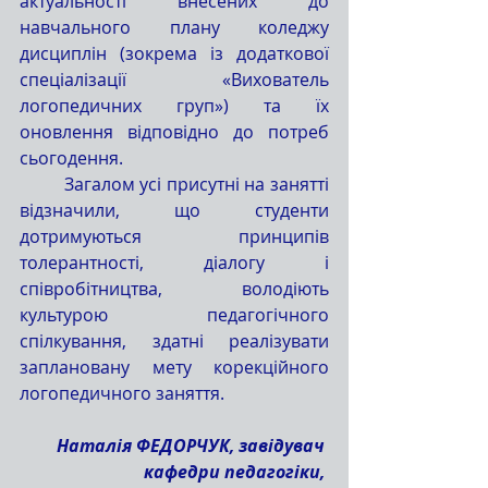
актуальності внесених до 
навчального плану коледжу 
дисциплін (зокрема із додаткової 
спеціалізації «Вихователь 
логопедичних груп») та їх 
оновлення відповідно до потреб 
сьогодення.
Загалом усі присутні на занятті 
відзначили, що студенти 
дотримуються принципів 
толерантності, діалогу і 
співробітництва, володіють 
культурою педагогічного 
спілкування, здатні реалізувати 
заплановану мету корекційного 
логопедичного заняття.
Наталія ФЕДОРЧУК, завідувач 
кафедри педагогіки, 