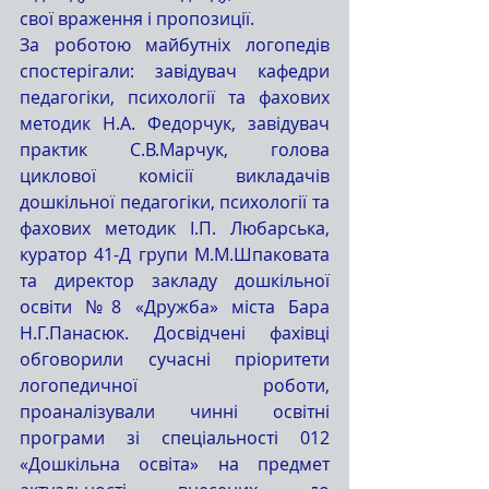
свої враження і пропозиції.
За роботою майбутніх логопедів 
спостерігали: завідувач кафедри 
педагогіки, психології та фахових 
методик Н.А. Федорчук, завідувач 
практик С.В.Марчук, голова 
циклової комісії викладачів 
дошкільної педагогіки, психології та 
фахових методик І.П. Любарська, 
куратор 41-Д групи М.М.Шпаковата 
та директор закладу дошкільної 
освіти №8 «Дружба» міста Бара 
Н.Г.Панасюк. Досвідчені фахівці 
обговорили сучасні пріоритети 
логопедичної роботи, 
проаналізували чинні освітні 
програми зі спеціальності 012 
«Дошкільна освіта» на предмет 