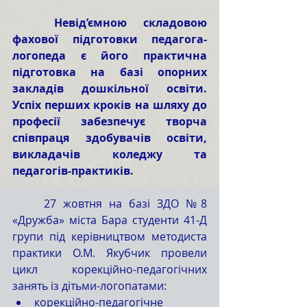
Невід’ємною складовою 
фахової підготовки педагога-
логопеда є його практична 
підготовка на базі опорних 
закладів дошкільної освіти. 
Успіх перших кроків на шляху до 
професії забезпечує творча 
співпраця здобувачів освіти, 
викладачів коледжу та 
педагогів-практиків. 
27 жовтня на базі ЗДО №8 
«Дружба» міста Бара студенти 41-Д 
групи під керівництвом методиста 
практики О.М. Якубчик провели 
цикл корекційно-педагогічних 
занять із дітьми-логопатами: 
корекційно-педагогічне 