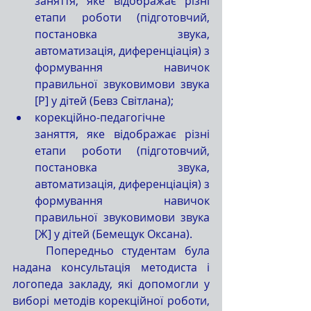
заняття, яке відображає різні 
етапи роботи (підготовчий, 
постановка звука, 
автоматизація, диференціація) з 
формування навичок 
правильної звуковимови звука 
[Р] у дітей (Бевз Світлана);
корекційно-педагогічне 
заняття, яке відображає різні 
етапи роботи (підготовчий, 
постановка звука, 
автоматизація, диференціація) з 
формування навичок 
правильної звуковимови звука 
[Ж] у дітей (Бемещук Оксана).
Попередньо студентам була 
надана консультація методиста і 
логопеда закладу, які допомогли у 
виборі методів корекційної роботи, 