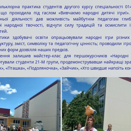
що проходила під гаслом «Вивчаємо народні дитячі ігри!».
ньої діяльності дав можливість майбутнім педагогам гли
ї народної твочості, відчути силу традицій та осмислити ї
тей.
ктуру, зміст, символіку та педагогічну цінність; проводили ігров
их форм дозвілля наших предків.
готували студенти 21-М групи, продемонструвавши найкращі зраз
к», «Пташка», «Подоляночка», «Зайчик», «Хто швидше напоїть ко