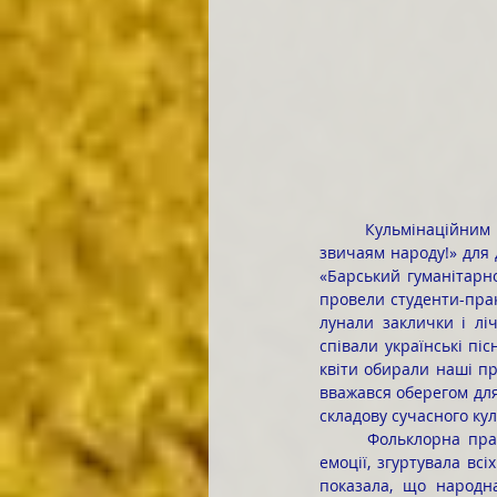
	Кульмінаційним моментом практики стало фольклорне свято під назвою «Немає переводу добрим 
звичаям народу!» для 
«Барський гуманітарно
провели студенти-прак
лунали заклички і ліч
співали українські піс
квіти обирали наші пр
вважався оберегом для
складову сучасного ку
	Фольклорна практика не лише збагатила професійні знання студентів, а й подарувала їм теплі 
емоції, згуртувала всі
показала, що народн