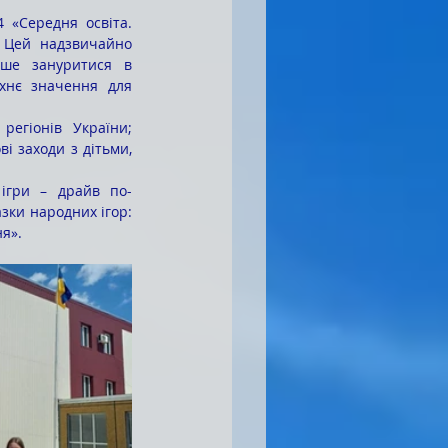
 Цей надзвичайно 
бше зануритися в 
хнє значення для 
і заходи з дітьми, 
ки народних ігор: 
ня».