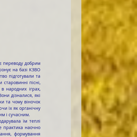
іонує на базі КЗВО 
во підготували та 
старовинні пісні, 
в народних іграх, 
они дізналися, які 
и та чому віночок 
чи їх як органічну 
им і сучасним.
ще практика наочно 
ання, формування 