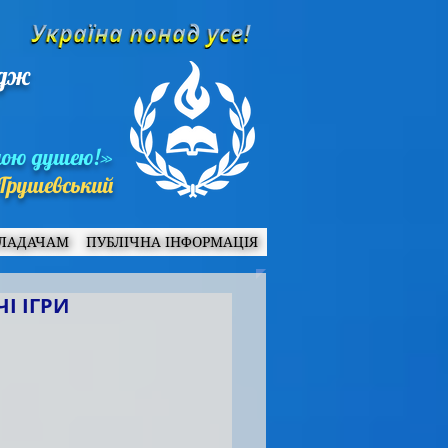
едж
ною душею!»
Грушевський
ЛАДАЧАМ
ПУБЛІЧНА ІНФОРМАЦІЯ
І ІГРИ