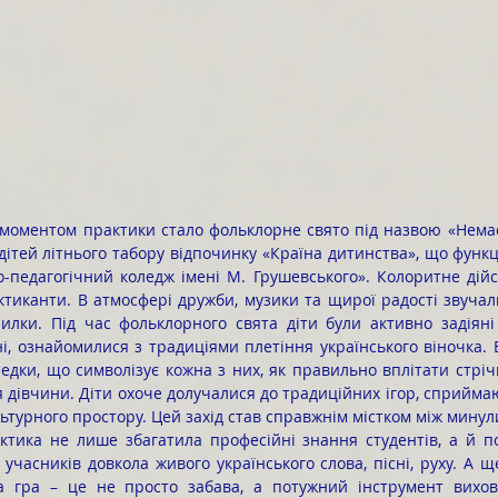
дітей літнього табору відпочинку «Країна дитинства», що функц
-педагогічний коледж імені М. Грушевського». Колоритне дійст
тиканти. В атмосфері дружби, музики та щирої радості звучали 
илки. Під час фольклорного свята діти були активно задіяні 
ні, ознайомилися з традиціями плетіння українського віночка. В
едки, що символізує кожна з них, як правильно вплітати стрічк
 дівчини. Діти охоче долучалися до традиційних ігор, сприймаю
льтурного простору. Цей захід став справжнім містком між минул
х учасників довкола живого українського слова, пісні, руху. А 
а гра – це не просто забава, а потужний інструмент вихов