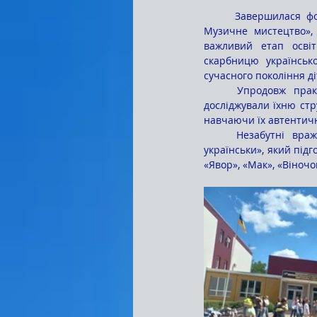
	Завершилася фольклорна практика студентів другого курсу спеціальності 014 «Середня освіта. 
Музичне мистецтво», 
важливий етап освіт
скарбницю українсько
сучасного покоління ді
	Упродовж практики здобувачі освіти опрацьовували народні ігри різних регіонів України; 
досліджували їхню стру
навчаючи їх автентичн
	Незабутні враження залишив майстер-клас для першокурсників «Народні ігри – драйв по-
українськи», який під
«Явор», «Мак», «Віночо