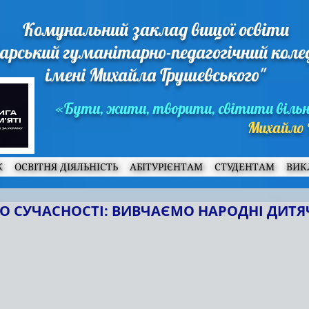
Комунальний заклад вищої освіти
арський гуманітарно-педагогічний кол
імені Михайла Грушевського"
«Бути, жити, творити, світити віль
Михайло 
Ж
ОСВІТНЯ ДІЯЛЬНІСТЬ
АБІТУРІЄНТАМ
СТУДЕНТАМ
ВИК
ДО СУЧАСНОСТІ: ВИВЧАЄМО НАРОДНІ ДИТЯЧ