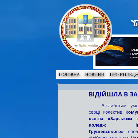
"Б
ГОЛОВНА
НОВИНИ
ПРО КОЛЕД
ВІДІЙШЛА В ЗА
	З глибоким сумом та невимовним болем у 
серці колектив 
Кому
освіти «Барський гу
коледж ім
Грушевського»
 спов
відійшла у вічність 
На