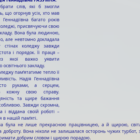
ь, що огорнув усіх, хто мав 
 Геннадіївна багато років 
оледжі, присвячуючи свою 
кладу. Вона була людиною, 
, але невтомно докладала 
 стінах коледжу завжди 
тота і порядок. Її праця – 
з якої важко уявити 
 освітнього закладу.
ливість. Надія Геннадіївна 
то руками, а серцем, 
 кожну свою справу. 
дяність та щире бажання 
собливою. Завжди скромна, 
а і віддана своїй роботі – 
 в нашій пам’яті.
доброту. Вона ніколи не залишалася осторонь чужих турбот, з
дтримати добрим словом і щирою порадою.