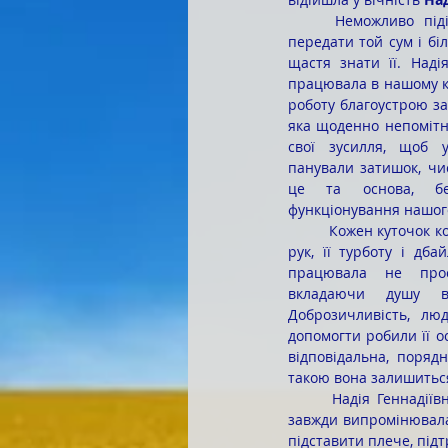
	Неможливо підібрати слів, які б змогли 
передати той сум і біл
щастя знати її. Надія
працювала в нашому к
роботу благоустрою за
яка щоденно непомітно
свої зусилля, щоб у
панували затишок, чис
це та основа, бе
функціонування нашого
	Кожен куточок коледжу пам’ятатиме тепло її 
рук, її турботу і дбай
працювала не прос
вкладаючи душу в
Доброзичливість, лю
допомогти робили її о
відповідальна, порядн
такою вона залишиться
	Надія Геннадіївна була не лише прекрасною працівницею, а й щирою, світлою людиною, яка 
завжди випромінювала 
підставити плече, пі