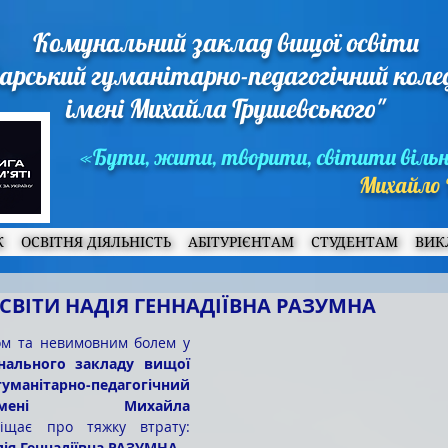
Комунальний заклад вищої освіти
арський гуманітарно-педагогічний кол
імені Михайла Грушевського"
«Бути, жити, творити, світити віль
Михайло 
Ж
ОСВІТНЯ ДІЯЛЬНІСТЬ
АБІТУРІЄНТАМ
СТУДЕНТАМ
ВИК
СВІТИ НАДІЯ ГЕННАДІЇВНА РАЗУМНА
нального закладу вищої 
манітарно-педагогічний 
ені Михайла 
іщає про тяжку втрату: 
дія Геннадіївна РАЗУМНА
.