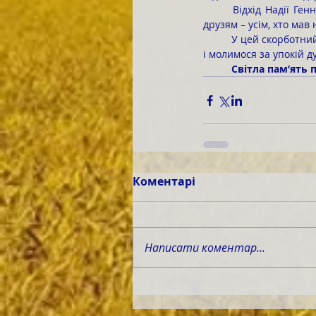
	Відхід Надії Геннадіївни за межу буття – непоправна втрата для всіх нас. Її бракуватиме колегам, 
друзям – усім, хто мав
	У цей скорботний час висловлюємо найщиріші співчуття рідним і близьким. Розділяємо біль втрати 
і молимося за упокій ду
	Світла пам’ять
Коментарі
Написати коментар...