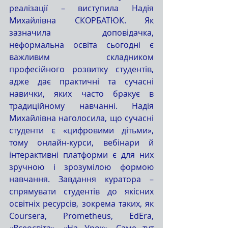
реалізації – виступила Надія 
Михайлівна СКОРБАТЮК. Як 
зазначила доповідачка, 
неформальна освіта сьогодні є 
важливим складником 
професійного розвитку студентів, 
адже дає практичні та сучасні 
навички, яких часто бракує в 
традиційному навчанні. Надія 
Михайлівна наголосила, що сучасні 
студенти є «цифровими дітьми», 
тому онлайн-курси, вебінари й 
інтерактивні платформи є для них 
зручною і зрозумілою формою 
навчання. Завдання куратора – 
спрямувати студентів до якісних 
освітніх ресурсів, зокрема таких, як 
Coursera, Prometheus, EdEra, 
«Всеосвіта», «На Урок». Саме тут 