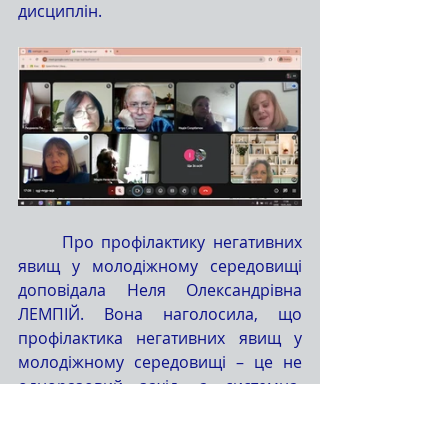
дисциплін.
	Про профілактику негативних 
явищ у молодіжному середовищі 
доповідала Неля Олександрівна 
ЛЕМПІЙ. Вона наголосила, що 
профілактика негативних явищ y 
молодіжному середовищі – це не 
одноразовий захід, а системна, 
безперервна, міжвідомча робота, 
яка поєднує зусилля держави, 