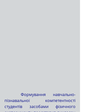
	Формування навчально-
пізнавальної компетентності 
студентів засобами фізичного 