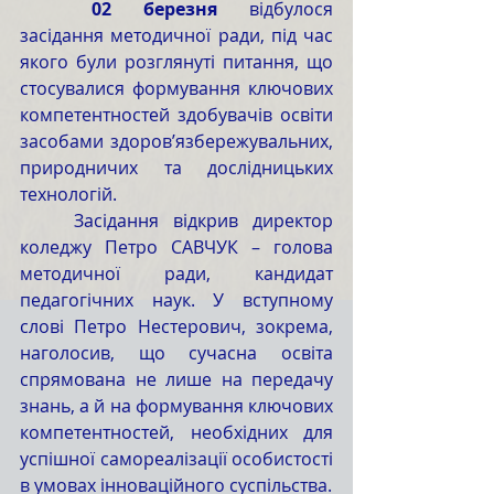
	02 березня
 відбулося 
засідання методичної ради, під час 
якого були розглянуті питання, що 
стосувалися формування ключових 
компетентностей здобувачів освіти 
засобами здоров’язбережувальних, 
природничих та дослідницьких 
технологій.
	Засідання відкрив директор 
коледжу Петро САВЧУК – голова 
методичної ради, кандидат 
педагогічних наук. У вступному 
слові Петро Нестерович, зокрема, 
наголосив, що сучасна освіта 
спрямована не лише на передачу 
знань, а й на формування ключових 
компетентностей, необхідних для 
успішної самореалізації особистості 
в умовах інноваційного суспільства.