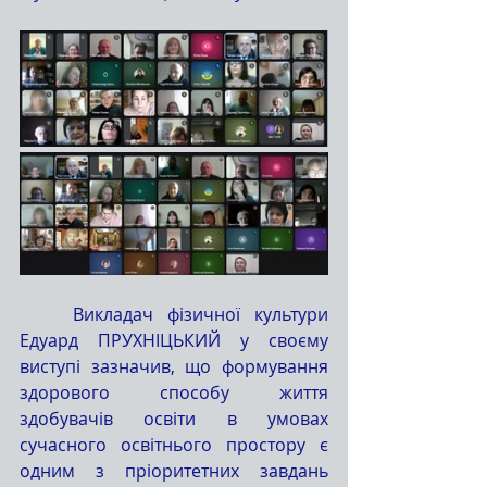
	Викладач фізичної культури 
Едуард ПРУХНІЦЬКИЙ у своєму 
виступі зазначив, що формування 
здорового способу життя 
здобувачів освіти в умовах 
сучасного освітнього простору є 
одним з пріоритетних завдань 