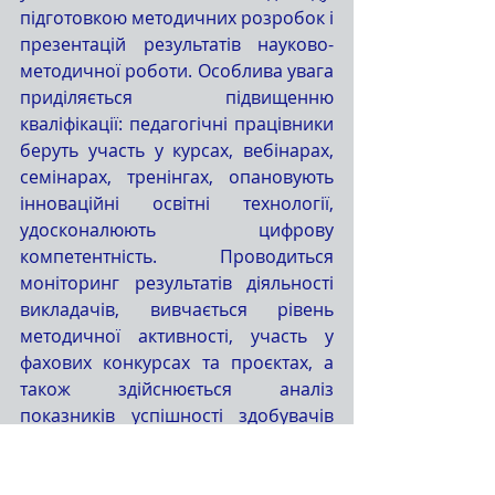
підготовкою методичних розробок і 
презентацій результатів науково-
методичної роботи. Особлива увага 
приділяється підвищенню 
кваліфікації: педагогічні працівники 
беруть участь у курсах, вебінарах, 
семінарах, тренінгах, опановують 
інноваційні освітні технології, 
удосконалюють цифрову 
компетентність. Проводиться 
моніторинг результатів діяльності 
викладачів, вивчається рівень 
методичної активності, участь у 
фахових конкурсах та проєктах, а 
також здійснюється аналіз 
показників успішності здобувачів 
освіти.
	Подальша координація 
діяльності, методична підтримка та 