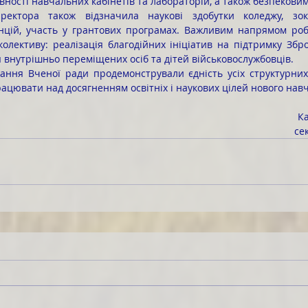
вності навчальних кабінетів та лабораторій, а також безпекови
цій, участь у грантових програмах. Важливим напрямом робо
колективу: реалізація благодійних ініціатив на підтримку Збро
я внутрішньо переміщених осіб та дітей військовослужбовців.
рацювати над досягненням освітніх і наукових цілей нового навч
К
се