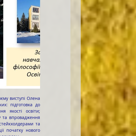
х: підготовка до 
я якості освіти; 
у та впровадження 
 стейкхолдерами та 
ії початку нового 