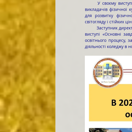
	У своєму виступі В.І.КОСЮК наголосив на тому, що головною метою діяльності циклової комісії 
викладачів фізичної к
для розвитку фізично
світогляду і стійких ц
	Заступник директора з навчальної роботи доктор філософії Олена Дмитрівна САМБОРСЬКА у своєму 
виступі «Основні зав
освітнього процесу, з
діяльності коледжу в 