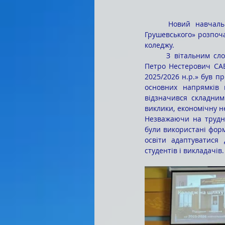
	Новий навчальний рік у КЗВО «Барський гуманітарно–педагогічний коледж імені Михайла 
Грушевського» розпоча
коледжу.
	З вітальним словом до всіх присутніх звернувся директор коледжу кандидат педагогічних наук 
Петро Нестерович САВ
2025/2026 н.р.» був п
основних напрямків 
відзначився складним
виклики, економічну не
Незважаючи на трудно
були використані форм
освіти адаптуватися 
студентів і викладачів.