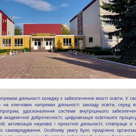
 на ключових напрямах діяльності закладу освіти, серед яки
 програм; удосконалення системи внутрішнього забезпеченн
 академічної доброчесності; цифровізація освітнього процес
ій; активізація наукової і проєктної діяльності; співпраця зі
го самоврядування. Особливу увагу було приділено організац