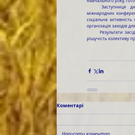
навчального року, гото
	Заступниця директора також відзначила наукові здобутки коледжу, зокрема проведення 
міжнародних конферен
соціальна активність 
організація заходів дл
	Результати засідання Вченої ради продемонстрували єдність усіх структурних ланок коледжу та 
рішучість колективу п
Коментарі
Написати коментар...