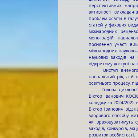
перспективних напрям
активності викладачі
проблем освіти в галуз
статей у фахових вида
міжнародних рецензо
монографій, навчаль
посилення участі вик
міжнародних науково–п
наукових заходів на 
відкритому доступі на
	Виступ вченого секретаря не лише підсумував досягнення колективу коледжу за минулий 
навчальний рік, а й о
освітнього процесу, п
	Голова циклової комісії викладачів фізичної культури, фізичного виховання та захисту України 
Віктор Іванович КОСЮ
коледжу за 2024/2025 
Віктор Іванович відзн
здорового способу жит
які враховуватимуть с
заходів, конкурсів, ак
розвиток особистості.