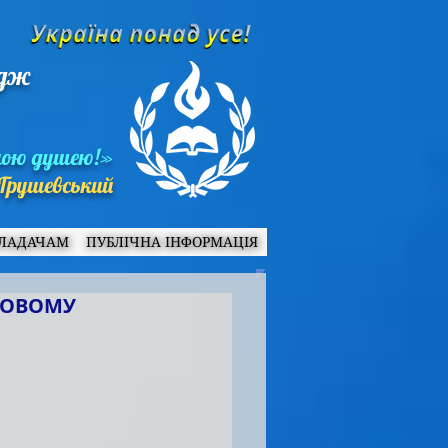
едж
ною душею!»
Грушевський
ЛАДАЧАМ
ПУБЛІЧНА ІНФОРМАЦІЯ
НОВОМУ