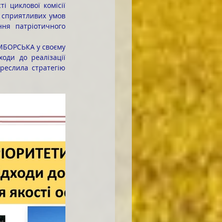
 сприятливих умов 
ня патріотичного 
оди до реалізації 
реслила стратегію 