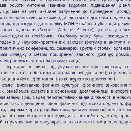
ів роботи Антоніна Іванівна виділила: підвищення рівня н
в, що має на меті активне залучення до проведення дослідж
і спеціальностей, за якими здійснюється підготовка студентів; 
ннях, що входять до переліку МОН України; публікація результ
ваних журналах (Scopus, Web of Science); участь у підгот
но–методичних посібників. Особливу увагу було зосереджен
ладачів у науково–практичних заходах (регулярні виступи на
рактичних конференціях, семінарах, круглих столах; організа
базі коледжу з метою поширення власного досвіду; розміще
 електронних освітніх платформах тощо).
креслив чіткі орієнтири для подальшої діяльності, спрямован
ідвищення його ефективності та конкурентоспроможності.
К ознайомив колектив з основними досягненнями в спортивн
навчальний рік. Серед перспективних видів діяльності в новому
ачив такі: підвищення рівня фізичної підготовки студентів; фо
тя, зокрема через розробку викладачами циклової комісії нови
учасні науково–практичні підходи та потреби студентів; пров
цій, спрямованих на популяризацію активності, зміцнення здоро