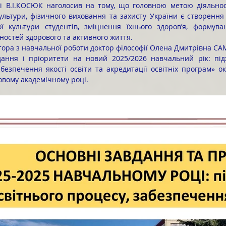
ультури, фізичного виховання та захисту України є створення
ї культури студентів, зміцнення їхнього здоров’я, формуван
інностей здорового та активного життя.
дання і пріоритети на новий 2025/2026 навчальний рік: підх
абезпечення якості освіти та акредитації освітніх програм» ок
новому академічному році.