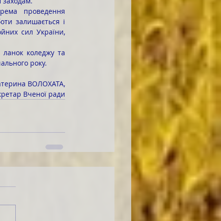
м заходам.
ти залишається і 
йних сил України, 
ального року.
атерина ВОЛОХАТА,
кретар Вченої ради