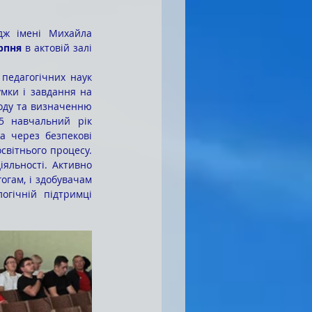
рпня
 в актовій залі 
ки і завдання на 
оду та визначенню 
5 навчальний рік 
 через безпекові 
світнього процесу. 
яльності. Активно 
гам, і здобувачам 
гічній підтримці 