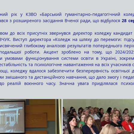
вся з розширеного засідання Вченої ради, що відбулося 
28 се
ЧУК. Виступ директора «Коледж на шляху до перемоги: підсум
рисвячений глибокому аналізові результатів попереднього пері
подальшої роботи. Акцент зроблено на тому, що 2024/202
и умовами функціонування системи освіти в Україні, зокрема
стабільність та психологічне навантаження на всіх учасників о
щі, коледжу вдалося забезпечити безперервність освітньої ді
и змішаного та дистанційного навчання, що дало змогу і педаго
до реалій воєнного часу. Значна увага приділялася психоло