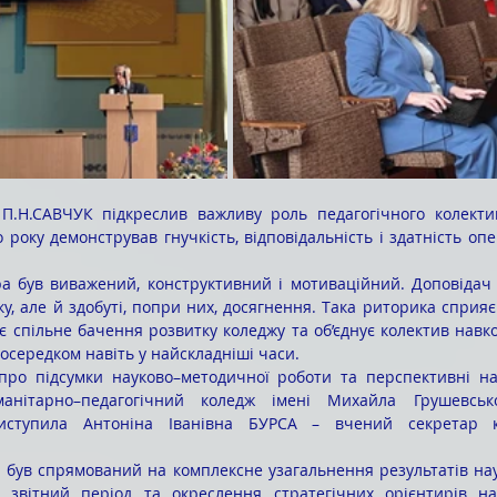
 року демонстрував гнучкість, відповідальність і здатність оп
у, але й здобуті, попри них, досягнення. Така риторика сприяє
є спільне бачення розвитку коледжу та об’єднує колектив навко
 осередком навіть у найскладніші часи.
анітарно–педагогічний коледж імені Михайла Грушевсько
иступила Антоніна Іванівна БУРСА – вчений секретар ко
а звітний період та окреслення стратегічних орієнтирів на