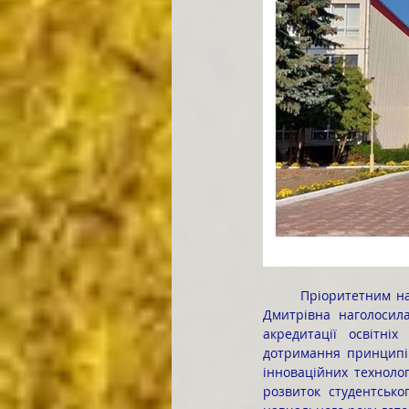
	Пріоритетним напрямом діяльності коледжу є забезпечення якості освіти. У своєму виступі Олена 
Дмитрівна наголосила
акредитації освітніх
дотримання принципів
інноваційних технолог
розвиток студентсько