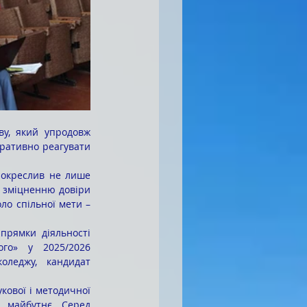
еративно реагувати 
 зміцненню довіри 
ло спільної мети – 
го» у 2025/2026 
леджу, кандидат 
 майбутнє. Серед 