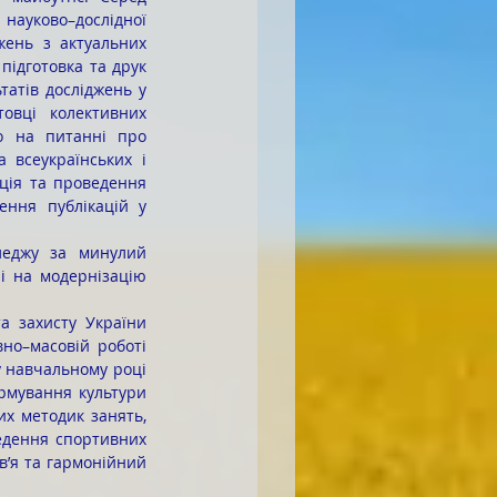
ауково–дослідної 
ень з актуальних 
підготовка та друк 
атів досліджень у 
овці колективних 
о на питанні про 
 всеукраїнських і 
ція та проведення 
ння публікацій у 
і на модернізацію 
о–масовій роботі 
 навчальному році 
рмування культури 
х методик занять, 
едення спортивних 
в’я та гармонійний 