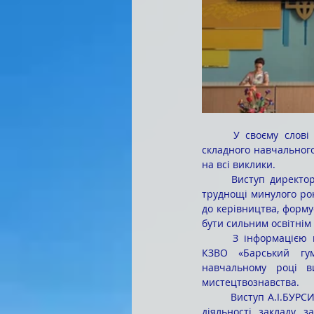
	У своєму слові П.Н.САВЧУК підкреслив важливу роль педагогічного колективу, який упродовж 
складного навчального
на всі виклики.
	Виступ директора був виважений, конструктивний і мотиваційний. Доповідач окреслив не лише 
труднощі минулого рок
до керівництва, форму
бути сильним освітнім
	З інформацією про підсумки науково–методичної роботи та перспективні напрямки діяльності 
КЗВО «Барський гум
навчальному році в
мистецтвознавства.
	Виступ А.І.БУРСИ був спрямований на комплексне узагальнення результатів наукової і методичної 
діяльності закладу з