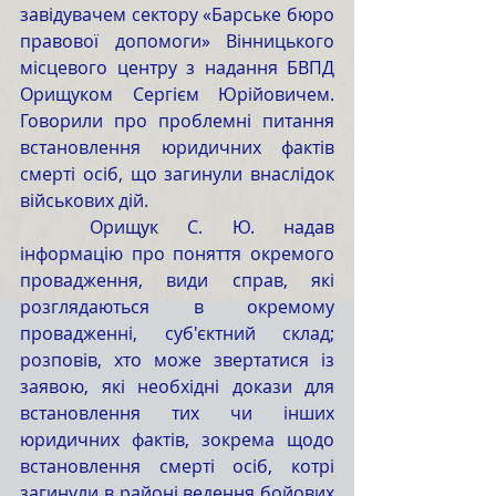
завідувачем сектору «Барське бюро 
правової допомоги» Вінницького 
місцевого центру з надання БВПД 
Орищуком Сергієм Юрійовичем. 
Говорили про проблемні питання 
встановлення юридичних фактів 
смерті осіб, що загинули внаслідок 
військових дій.
	Орищук С. Ю. надав 
інформацію про поняття окремого 
провадження, види справ, які 
розглядаються в окремому 
провадженні, суб'єктний склад; 
розповів, хто може звертатися із 
заявою, які необхідні докази для 
встановлення тих чи інших 
юридичних фактів, зокрема щодо 
встановлення смерті осіб, котрі 
загинули в районі ведення бойових 