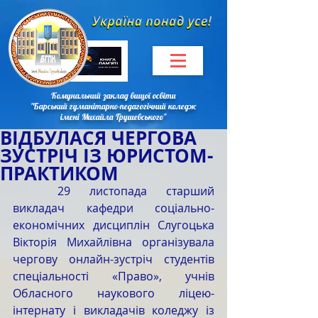
Комунальний заклад вищої освіти
"Барський гуманітарно-педагогічний коледж
імені Михайла Грушевського"
ВІДБУЛАСЯ ЧЕРГОВА
ЗУСТРІЧ ІЗ ЮРИСТОМ-
ПРАКТИКОМ
	29 листопада старший 
викладач кафедри соціально-
економічних дисциплін Слугоцька 
Вікторія Михайлівна організувала 
чергову онлайн-зустріч студентів 
спеціальності «Право», учнів 
Обласного наукового ліцею-
інтернату і викладачів коледжу із 