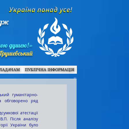
едж
ною душею!»
Грушевський
ЛАДАЧАМ
ПУБЛІЧНА ІНФОРМАЦІЯ
а обговорено ряд 
.П. Після аналізу 
орії України було 