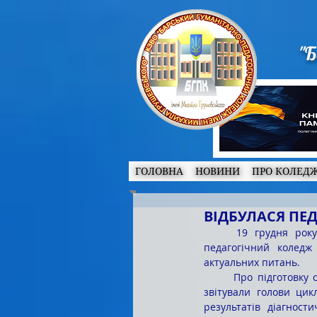
"Б
ГОЛОВНА
НОВИНИ
ПРО КОЛЕД
ВІДБУЛАСЯ ПЕ
	19 грудня року відбулася педагогічна рада фахового коледжу КЗВО «Барський гуманітарно-
педагогічний коледж
актуальних питань.
	Про підготовку студентів академічних груп ІІ курсу до складання державної підсумкової атестації 
звітували голови цик
результатів діагност