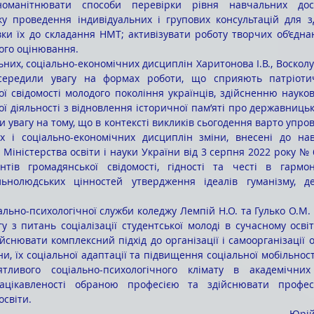
номанітнювати способи перевірки рівня навчальних досяг
у проведення індивідуальних і групових консультацій для зд
вки їх до складання НМТ; активізувати роботу творчих об’єднан
ого оцінювання.
осередили увагу на формах роботи, що сприяють патріоти
 свідомості молодого покоління українців, здійсненню науково
ї діяльності з відновлення історичної пам’яті про державницькі
 увагу на тому, що в контексті викликів сьогодення варто упро
х і соціально-економічних дисциплін зміни, внесені до нав
Міністерства освіти і науки України від 3 серпня 2022 року № 
тів громадянської свідомості, гідності та честі в гармон
ьнолюдських цінностей утвердження ідеалів гуманізму, дем
у з питань соціалізації студентської молоді в сучасному освіт
йснювати комплексний підхід до організації і самоорганізації ос
ни, їх соціальної адаптації та підвищення соціальної мобільност
ливого соціально-психологічного клімату в академічних 
цікавленості обраною професією та здійснювати професі
світи. 
Юрі