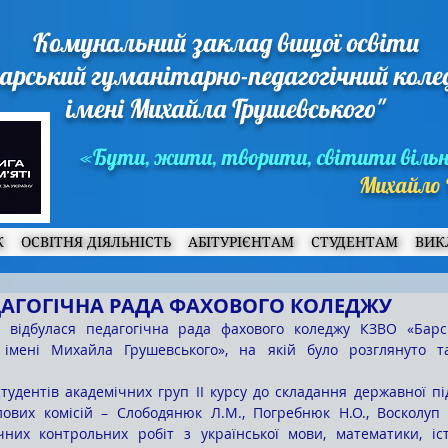
Комунальний заклад вищої освіти
арський гуманітарно-педагогічний кол
імені Михайла Грушевського"
«Бути, жити, творити, світити віль
Михайло 
Ж
ОСВІТНЯ ДІЯЛЬНІСТЬ
АБІТУРІЄНТАМ
СТУДЕНТАМ
ВИК
ДАГОГІЧНА РАДА ФАХОВОГО КОЛЕДЖУ
 імені Михайла Грушевського», на якій було розглянуто т
лових комісій – Слободянюк Л.М., Погребнюк Н.О., Восколуп В
ичних контрольних робіт з української мови, математики, іст