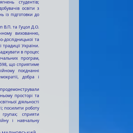
нень студентів; 
обувачів освіти з 
ь із підготовки до 
чному вихованню, 
-дослідницької та 
 традиції України. 
ваджувати в процес 
чальних програм, 
698, що сприятиме 
ійному поєднанні 
ократії, добра і 
ньому просторі та 
вітньої діяльності 
і; посилити роботу 
групах; сприяти 
йну і навчальну 
й МАЛІНОВСЬКИЙ –