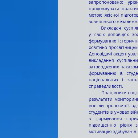
запропоновано: уріз
продовжувати практик
метою якісної підгото
зовнішнього незалежн
	Викладачі суспільних, соціально-економічних дисциплін Харитонова І.В., Восколуп В.П. та Гуцол Д.О. 
у своїх доповідях з
формуванню історичної
освітньо-просвітницько
Доповідачі акцентували
викладання суспільни
затверджених наказом 
формуванню в студен
національних і загал
справедливості.
	Працівники соціально-психологічної служби коледжу Лемпій Н.О. та Гулько О.М. продемонстрували 
результати моніторинг
внесли пропозиції: зді
студентів в умовах вій
з формування сприят
підвищенню рівня за
мотивацію здобувачів о