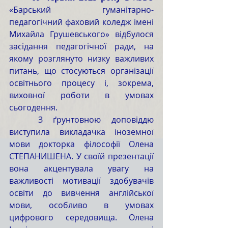
«Барський гуманітарно-
педагогічний фаховий коледж імені 
Михайла Грушевського» відбулося 
засідання педагогічної ради, на 
якому розглянуто низку важливих 
питань, що стосуються організації 
освітнього процесу і, зокрема, 
виховної роботи в умовах 
сьогодення.
	З ґрунтовною доповіддю 
виступила викладачка іноземної 
мови докторка філософії Олена 
СТЕПАНИШЕНА. У своїй презентації 
вона акцентувала увагу на 
важливості мотивації здобувачів 
освіти до вивчення англійської 
мови, особливо в умовах 
цифрового середовища. Олена 