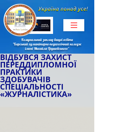
Комунальний заклад вищої освіти
"Барський гуманітарно-педагогічний коледж
імені Михайла Грушевського"
ВІДБУВСЯ ЗАХИСТ
ПЕРЕДДИПЛОМНОЇ
ПРАКТИКИ
ЗДОБУВАЧІВ
СПЕЦІАЛЬНОСТІ
«ЖУРНАЛІСТИКА»