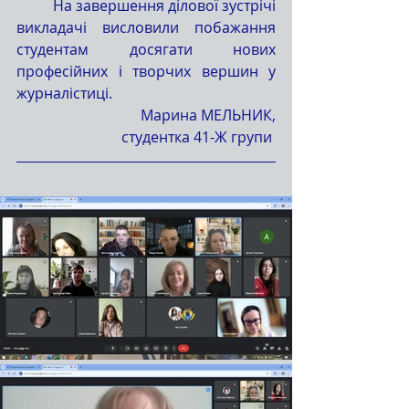
	На завершення ділової зустрічі 
викладачі висловили побажання 
студентам досягати нових 
професійних і творчих вершин у 
журналістиці.
Марина МЕЛЬНИК,
студентка 41-Ж групи 