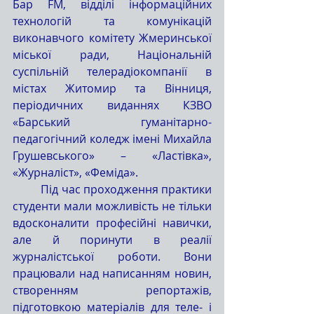
Бар FM, відділі інформаційних 
технологій та комунікацій 
виконавчого комітету Жмеринської 
міської ради, Національній 
суспільній телерадіокомпанії в 
містах Житомир та Вінниця, 
періодичних виданнях КЗВО 
«Барський гуманітарно-
педагогічний коледж імені Михайла 
Грушевського» – «Ластівка», 
«Журналіст», «Феміда».
	Під час проходження практики 
студенти мали можливість не тільки 
вдосконалити професійні навички, 
але й поринути в реалії 
журналістської роботи. Вони 
працювали над написанням новин, 
створенням репортажів, 
підготовкою матеріалів для теле- і 