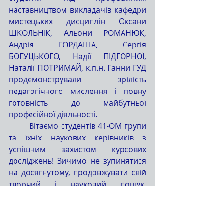
наставництвом викладачів кафедри 
мистецьких дисциплін Оксани 
ШКОЛЬНІК, Альони РОМАНЮК, 
Андрія ГОРДАША, Сергія 
БОГУЦЬКОГО, Надії ПІДГОРНОЇ, 
Наталії ПОТРИМАЙ, к.п.н. Ганни ГУД 
продемонстрували зрілість 
педагогічного мислення і повну 
готовність до майбутньої 
професійної діяльності.
та їхніх наукових керівників з 
успішним захистом курсових 
досліджень! Зичимо не зупинятися 
на досягнутому, продовжувати свій 
творчий і науковий пошук, 
упевнено йти до мети, вносити 
авторські новації в розвиток 