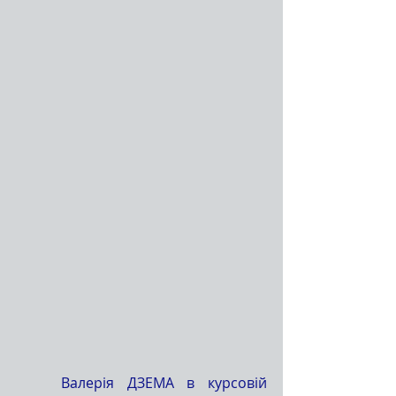
	Валерія ДЗЕМА в курсовій 