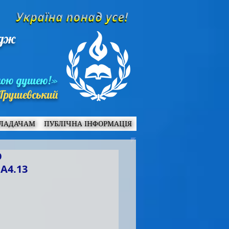
едж
ною душею!»
Грушевський
ЛАДАЧАМ
ПУБЛІЧНА ІНФОРМАЦІЯ
О
А4.13