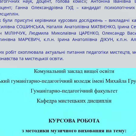
огічних наук, доцент, голова комісії; Антоніна Іванівна 
оцент; Ганна Олександрівна ГУД – кандидат психологічних н
исциплін.
силівна СОШИНСЬКА, Наталія Анатоліївна МАТВІЄНКО, Ірина Сер
ч МІЛІНЧУК, Людмила Миколаївна ЦАРЕНКО, Олександр Васи
нтинівна МАР’ЄВИЧ, к.п.н. Ірина Анатоліївна ДІКУН, к.п.н. А
навства та мистецької освіти.