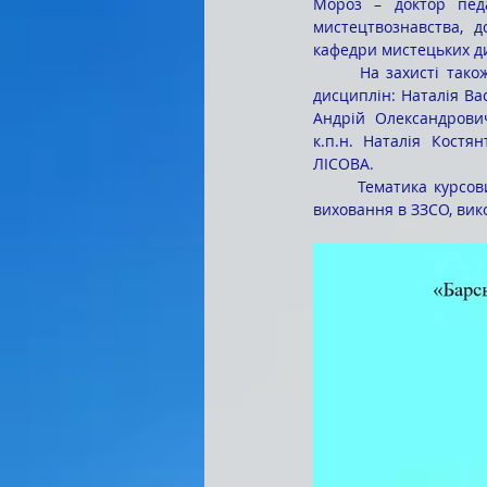
Мороз – доктор педаг
мистецтвознавства, д
кафедри мистецьких д
	На захисті також були присутні керівники курсових досліджень – викладачі кафедри мистецьких 
дисциплін: Наталія Ва
Андрій Олександрови
к.п.н. Наталія Костя
ЛІСОВА.
	Тематика курсових робіт охоплювала актуальні питання педагогіки мистецтв, методики музичного 
виховання в ЗЗСО, вико