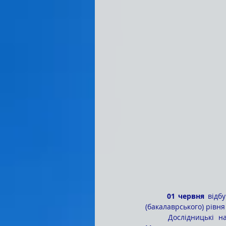
	01 червня
 відб
(бакалаврського) рівня
	Дослідницькі напрацювання здобувачів освіти оцінювали члени комісії: Майя Олександрівна 