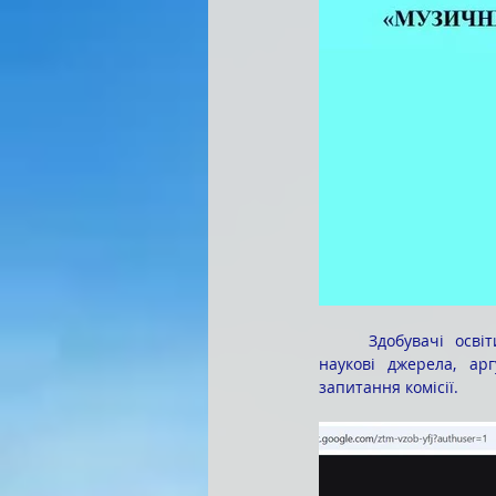
	Здобувачі освіти продемонстрували належний рівень фахової підготовки, уміння аналізувати 
наукові джерела, ар
запитання комісії.