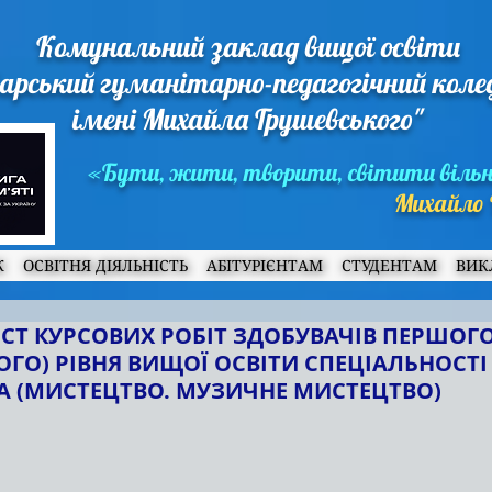
Комунальний заклад вищої освіти
арський гуманітарно-педагогічний кол
імені Михайла Грушевського"
«Бути, жити, творити, світити віль
Михайло 
Ж
ОСВІТНЯ ДІЯЛЬНІСТЬ
АБІТУРІЄНТАМ
СТУДЕНТАМ
ВИК
ИСТ КУРСОВИХ РОБІТ ЗДОБУВАЧІВ ПЕРШОГ
ГО) РІВНЯ ВИЩОЇ ОСВІТИ СПЕЦІАЛЬНОСТІ 
ТА (МИСТЕЦТВО. МУЗИЧНЕ МИСТЕЦТВО)