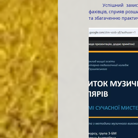
	Успішний захист курсових робіт став важливим етапом професійного становлення майбутніх 
фахівців, сприяв розш
та збагаченню практич