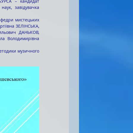
БУРСА – кандидат 
аук, завідувачка 
гіївна ЗЕЛІНСЬКА, 
льович ДАНЬКОВ, 
лла Володимирівна 