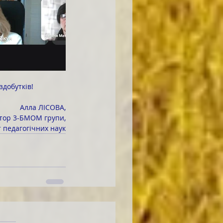
здобутків!
 Алла ЛІСОВА,
тор 3-БМОМ групи,
 педагогічних наук