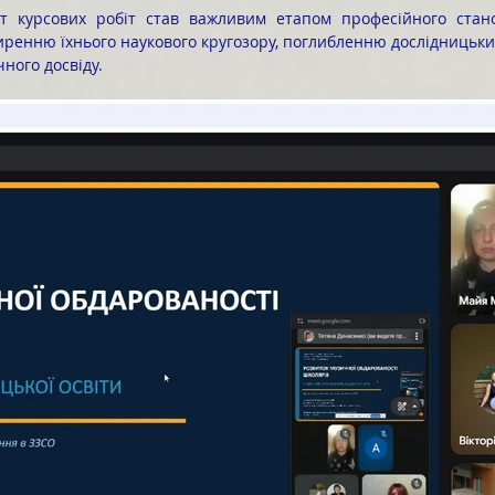
иренню їхнього наукового кругозору, поглибленню дослідницьки
ного досвіду.