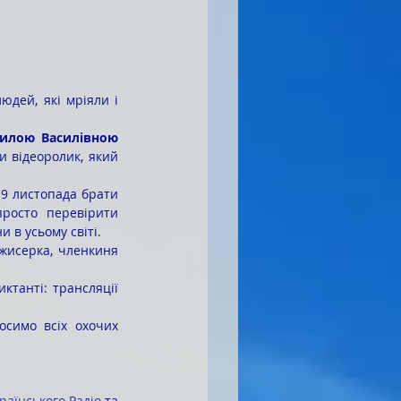
юдей, які мріяли і 
илою Василівною
 відеоролик, який 
росто перевірити 
 в усьому світі.
жисерка, членкиня 
осимо всіх охочих 
раїнського Радіо
 та 