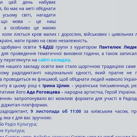
ни цей день набуває 
 бо має на меті об’єднати 
усьому світі, нагадати 
, що мова – це наш 
д, а особливо це маємо 
 коли ллється кров малих і дорослих, військових і цивільних л
країні, мати право на свою незалежність.
 здобувачі освіти 
1-БДШ
 групи з куратором 
Пантелюк Людм
 для проведення тематичної виховної години, а також записали
у переглянути на
сайті коледжу
. 
кому радіодиктанті національної єдності, який прагне не п
 а проводиться як флешмоб, щоб об’єднати людей навколо України
нту в цьому році є 
Ірина Цілик
 – українська письменниця, ре
татиме його 
Ада Роговцева
 – народна артистка, Герой України.
а діджитал-платформах.
радіодиктант, 
9 листопада об 11:00
 за київським часом, пр
, яка є для вас зручною:
бо 
Радіо Культура
;
не Культура
;
и Суспільного: 
фейсбук-сторінку
 Суспільного та ютуб-канали 
Ук