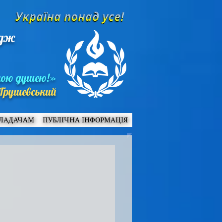
едж
ною душею!»
Грушевський
ЛАДАЧАМ
ПУБЛІЧНА ІНФОРМАЦІЯ