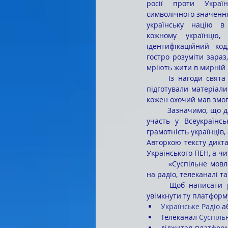
росії проти Украї
символічного значення,
українську націю в 
кожному українцю
ідентифікаційний ко
гостро розуміти зараз,
мріють жити в мирній 
	Із нагоди свята
підготували матеріали
кожен охочий мав змог
	Зазначимо, що для нашого закладу освіти вже стало щорічною традицією саме 9 листопада брати 
участь у Всеукраїнсь
грамотність українців,
Авторкою тексту дикта
Українського ПЕН, а чи
 	«Суспільне мовлення» запропонувало всі можливі формати для участі в Радіодиктанті: трансляції 
на радіо, телеканалі т
	Щоб написати 
увімкнути ту платформу
Українське Радіо
 а
Телеканал 
Суспіль
діджитал-платформ