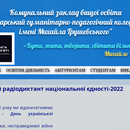
Комунальний заклад вищої освіти
арський гуманітарно-педагогічний кол
імені Михайла Грушевського"
«Бути, жити, творити, світити віль
Михайло 
Ж
ОСВІТНЯ ДІЯЛЬНІСТЬ
АБІТУРІЄНТАМ
СТУДЕНТАМ
ВИК
 радіодиктант національної єдності-2022
о – 
День української 