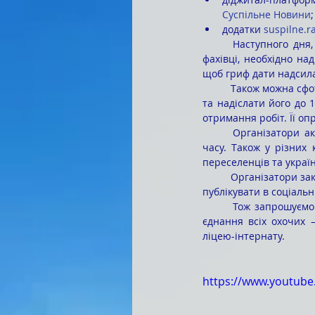
Суспільне Новини
;
додатки 
suspilne.r
	Наступного дня, 10 листопада, буде оприлюднено текст диктанту. Щоб ваш диктант перевірили 
фахівці, необхідно над
щоб гриф дати надсила
	Також можна сфотографувати або відсканувати написаний текст (у форматі .jpg, .png, .jpeg, .tiff, .pdf) 
та надіслати його до 
отримання робіт. Її оп
	Організатори акції зауважили, що «написання Радіодиктанту-2022 адаптовано до умов воєнного 
часу. Також у різних 
переселенців та україн
	Організатори закликають робити фото та відео того, як ви пишете диктант чи готуєтеся до нього, та 
публікувати в соціальн
	Тож запрошуємо завтра, 9 листопада, об 11:00 долучитися до всеукраїнської акції національного 
єднання всіх охочих –
ліцею-інтернату.
https://www.youtub