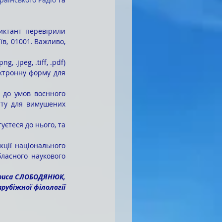
в, 01001. Важливо, 
ктронну форму для 
нту для вимушених 
ласного наукового 
ариса СЛОБОДЯНЮК,
зарубіжної філології