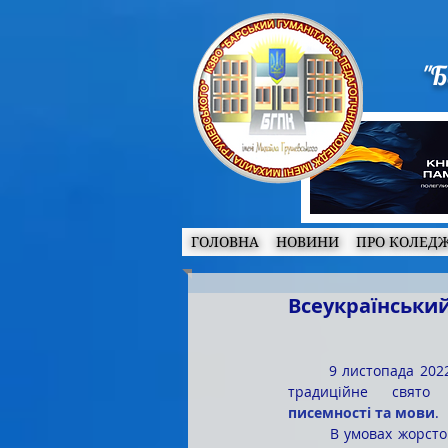
"Б
ГОЛОВНА
НОВИНИ
ПРО КОЛЕД
Всеукраїнський
	9 листопада 2022 року ми відзначатимемо 
традиційне свят
писемності та мови
.
	В умовах жорстокої, несправедливої війни 