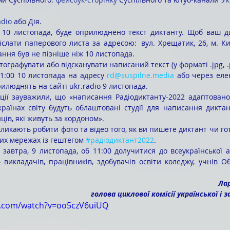
adio
 або Дія.
іслати паперового листа за адресою:  вул. Хрещатик, 26, м. Киї
ння був не пізніше ніж 10 листопада.
11:00 10 листопада на адресу 
rd@suspilne.media
 або через еле
рилюднять на сайті ukr.radio 9 листопада.
країнах світу будуть облаштовані студії для написання дикта
ців, які живуть за кордоном».
их мережах із гештегом 
#радіодиктант2022
.
 викладачів, працівників, здобувачів освіти коледжу, учнів Об
 Л
 голова циклової комісії української і 
e.com/watch?v=oo5czV6uiUQ