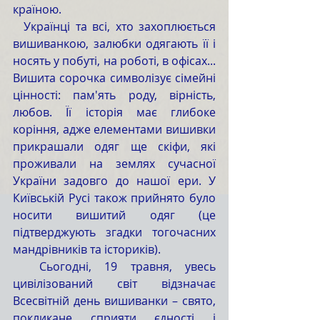
країною. 
  Українці та всі, хто захоплюється 
вишиванкою, залюбки одягають її і 
носять у побуті, на роботі, в офісах... 
Вишита сорочка символізує сімейні 
цінності: пам'ять роду, вірність, 
любов. Її історія має глибоке 
коріння, адже елементами вишивки 
прикрашали одяг ще скіфи, які 
проживали на землях сучасної 
України задовго до нашої ери. У 
Київській Русі також прийнято було 
носити вишитий одяг (це 
підтверджують згадки тогочасних 
мандрівників та істориків). 
  Сьогодні, 19 травня, увесь 
цивілізований світ відзначає 
Всесвітній день вишиванки – свято, 
покликане сприяти єдності і 