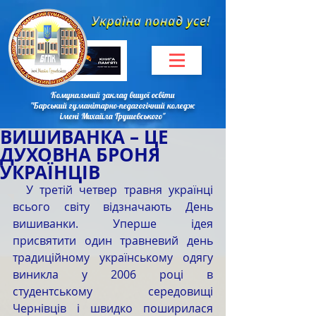
Комунальний заклад вищої освіти
"Барський гуманітарно-педагогічний коледж
імені Михайла Грушевського"
ВИШИВАНКА – ЦЕ
ДУХОВНА БРОНЯ
УКРАЇНЦІВ
  У третій четвер травня українці 
всього світу відзначають День 
вишиванки. Уперше ідея 
присвятити один травневий день 
традиційному українському одягу 
виникла у 2006 році в 
студентському середовищі 
Чернівців і швидко поширилася 