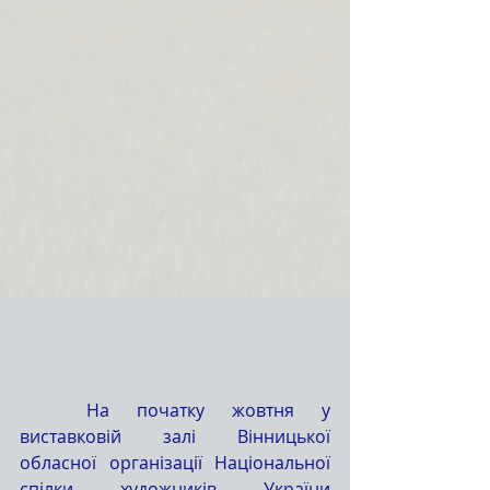
	На початку жовтня у 
виставковій залі Вінницької 
обласної організації Національної 
спілки художників України 