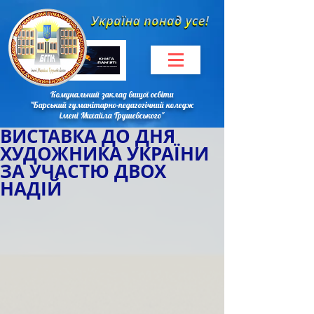
Комунальний заклад вищої освіти
"Барський гуманітарно-педагогічний коледж
імені Михайла Грушевського"
ВИСТАВКА ДО ДНЯ
ХУДОЖНИКА УКРАЇНИ
ЗА УЧАСТЮ ДВОХ
НАДІЙ