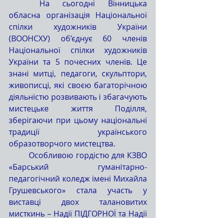
	На сьогодні Вінницька 
обласна організація Національної 
спілки художників України 
(ВООНСХУ) об’єднує 60 членів 
Національної спілки художників 
України та 5 почесних членів. Це 
знані митці, педагоги, скульптори, 
живописці, які своєю багаторічною 
діяльністю розвивають і збагачують 
мистецьке життя Поділля, 
зберігаючи при цьому національні 
традиції українського 
образотворчого мистецтва.
	Особливою гордістю для КЗВО 
«Барський гуманітарно-
педагогічний коледж імені Михайла 
Грушевського» стала участь у 
виставці двох талановитих 
мисткинь – Надії ПІДГОРНОЇ та Надії 