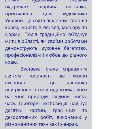
відкрилася щорічна виставка, 
присвячена Дню художника 
України. Це свято вшановує творців 
краси, майстрів пензля, кольору та 
форми. Подія традиційно об’єднує 
митців області, які своїми роботами 
демонструють духовне багатство, 
професіоналізм і любов до рідного 
краю.
	Виставка стала справжнім 
святом творчості, де кожен 
експонат – це частинка 
внутрішнього світу художника, його 
бачення природи, людини, міста, 
часу. Цьогоріч експозиція налічує 
десятки картин, графічних та 
декоративних робіт, виконаних у 
різноманітних техніках і жанрах.