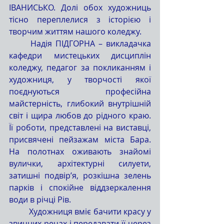
ІВАНИСЬКО. Долі обох художниць 
тісно переплелися з історією і 
творчим життям нашого коледжу.
	Надія ПІДГОРНА – викладачка 
кафедри мистецьких дисциплін 
коледжу, педагог за покликанням і 
художниця, у творчості якої 
поєднуються професійна 
майстерність, глибокий внутрішній 
світ і щира любов до рідного краю. 
Її роботи, представлені на виставці, 
присвячені пейзажам міста Бара. 
На полотнах оживають знайомі 
вулички, архітектурні силуети, 
затишні подвір’я, розкішна зелень 
парків і спокійне віддзеркалення 
води в річці Рів.
	Художниця вміє бачити красу у 
звичних речах і передавати її через 