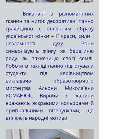
	Виконані з різноманітних 
тканин та ниток декоративні панно 
традиційно є втіленням образу 
української жінки – її краси, сили і 
незламності духу. Вони 
символізують жінку як берегиню 
роду, як захисницю своєї землі. 
Роботи в техніці панно підготували 
студенти під керівництвом 
викладача образотворчого 
мистецтва Альони Миколаївни 
РОМАНЮК. Вироби з тканини 
вражають яскравими кольорами й 
оригінальними візерунками, що 
втілюють народні мотиви.