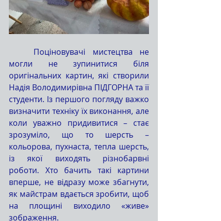
	Поціновувачі мистецтва не 
могли не зупинитися біля 
оригінальних картин, які створили 
Надія Володимирівна ПІДГОРНА та її 
студенти. Із першого погляду важко 
визначити техніку їх виконання, але 
коли уважно придивитися – стає 
зрозуміло, що то шерсть – 
кольорова, пухнаста, тепла шерсть, 
із якої виходять різнобарвні 
роботи. Хто бачить такі картини 
вперше, не відразу може збагнути, 
як майстрам вдається зробити, щоб 
на площині виходило «живе» 
зображення.