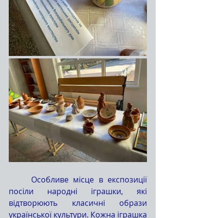
	Особливе місце в експозиції 
посіли народні іграшки, які 
відтворюють класичні образи 
української культури. Кожна іграшка 