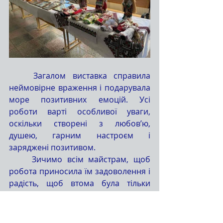
	Загалом виставка справила 
неймовірне враження і подарувала 
море позитивних емоцій. Усі 
роботи варті особливої уваги, 
оскільки створені з любов’ю, 
душею, гарним настроєм і 
заряджені позитивом.
	Зичимо всім майстрам, щоб 
робота приносила їм задоволення і 
радість, щоб втома була тільки 
приємною, щоб результати праці 
були затребувані і належно 
поціновані!