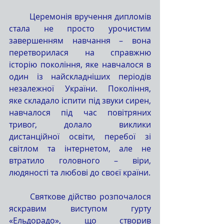
	Церемонія вручення дипломів 
стала не просто урочистим 
завершенням навчання – вона 
перетворилася на справжню 
історію покоління, яке навчалося в 
один із найскладніших періодів 
незалежної України. Покоління, 
яке складало іспити під звуки сирен, 
навчалося під час повітряних 
тривог, долало виклики 
дистанційної освіти, перебої зі 
світлом та інтернетом, але не 
втратило головного – віри, 
людяності та любові до своєї країни.
	Святкове дійство розпочалося 
яскравим виступом гурту 
«Ельдорадо», що створив 