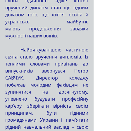
слова вдячності, адже кожен 
вручений диплом став ще одним 
доказом того, що життя, освіта й 
українське майбутнє 
мають продовження завдяки 
мужності наших воїнів.
	Найочікуванішою частиною 
свята стало вручення дипломів. Із 
теплими словами привітань до 
випускників звернувся Петро 
САВЧУК. Директор коледжу 
побажав молодим фахівцям не 
зупинятися на досягнутому, 
упевнено будувати професійну 
кар'єру, зберігати вірність своїм 
принципам, бути гідними 
громадянами України і пам'ятати 
рідний навчальний заклад – свою 