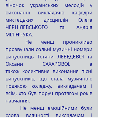
віночок українських мелодій у 
виконанні викладачів кафедри 
мистецьких дисциплін Олега 
ЧЕРНІЛЕВСЬКОГО та Андрія 
МІЛІНЧУКА.
	Не менш проникливо 
прозвучали сольні музичні номери 
випускниць Тетяни ЛЕБЕДЄВОЇ та 
Оксани САХАРОВОЇ, а 
також колективне виконання пісні 
випускників, що стала музичною 
подякою коледжу, викладачам і 
всім, хто був поруч протягом років 
навчання.
	Не менш емоційними були 
слова вдячності викладачам і 
кураторам. Випускники щиро 
дякували педагогам за терпіння, 