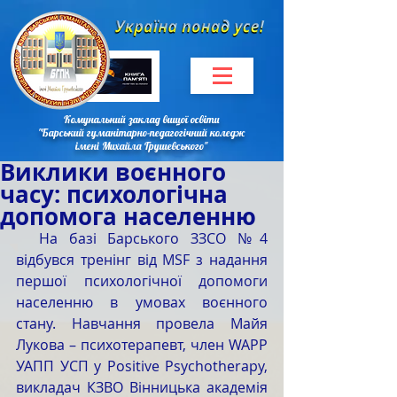
Комунальний заклад вищої освіти
"Барський гуманітарно-педагогічний коледж
імені Михайла Грушевського"
Виклики воєнного
часу: психологічна
допомога населенню
  На базі Барського ЗЗСО №4 
відбувся тренінг від MSF з надання 
першої психологічної допомоги 
населенню в умовах воєнного 
стану. Навчання провела Майя 
Лукова – психотерапевт, член WAPP 
УАПП УСП у Positive Psychotherapy, 
викладач КЗВО Вінницька академія 