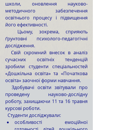
школи, оновлення науково-
методичного забезпечення 
освітнього процесу і підвищення 
його ефективності.
  Цьому, зокрема, сприяють 
ґрунтовні психолого-педагогічні 
дослідження.
  Свій скромний внесок в аналіз 
сучасних освітніх тенденцій 
зробили студенти спеціальностей 
«Дошкільна освіта» та «Початкова 
освіта» заочної форми навчання.
  Здобувачі освіти звітували про 
проведену науково-дослідну 
роботу, захищаючи 11 та 16 травня 
курсові роботи. 
  Студенти досліджували:
особливості емоційної 
готовності дітей дошкільного 