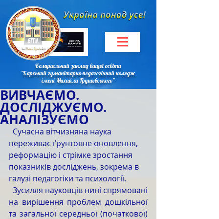
Комунальний заклад вищої освіти
"Барський гуманітарно-педагогічний коледж
імені Михайла Грушевського"
ВИВЧАЄМО.
ДОСЛІДЖУЄМО.
АНАЛІЗУЄМО
  Сучасна вітчизняна наука 
переживає ґрунтовне оновлення, 
реформацію і стрімке зростання 
показників досліджень, зокрема в 
галузі педагогіки та психології.
  Зусилля науковців нині спрямовані 
на вирішення проблем дошкільної 
та загальної середньої (початкової) 