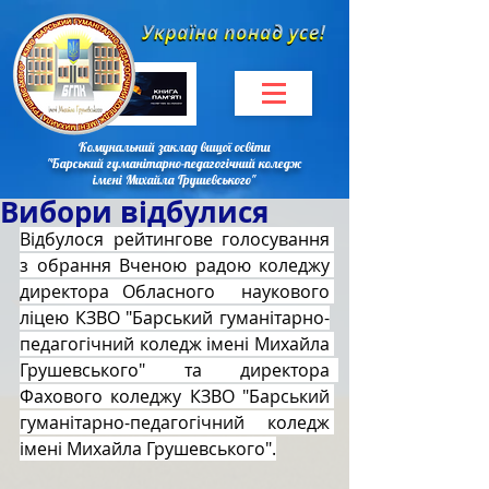
Комунальний заклад вищої освіти
"Барський гуманітарно-педагогічний коледж
імені Михайла Грушевського"
Вибори відбулися
Відбулося рейтингове голосування 
з обрання Вченою радою коледжу 
директора Обласного  наукового 
ліцею КЗВО "Барський гуманітарно-
педагогічний коледж імені Михайла 
Грушевського" та директора  
Фахового коледжу КЗВО "Барський 
гуманітарно-педагогічний коледж 
імені Михайла Грушевського".