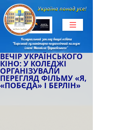
Комунальний заклад вищої освіти
"Барський гуманітарно-педагогічний коледж
імені Михайла Грушевського"
ВЕЧІР УКРАЇНСЬКОГО
КІНО: У КОЛЕДЖІ
ОРГАНІЗУВАЛИ
ПЕРЕГЛЯД ФІЛЬМУ «Я,
«ПОБЄДА» І БЕРЛІН»