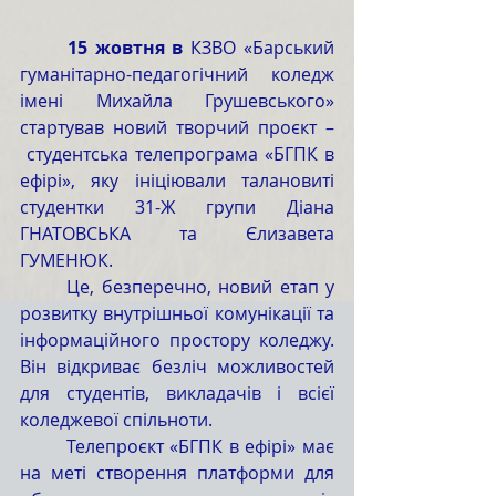
	15 жовтня в 
КЗВО «Барський 
гуманітарно-педагогічний коледж 
імені Михайла Грушевського» 
стартував новий творчий проєкт
–
 студентська телепрограма «БГПК в 
ефірі», яку ініціювали талановиті 
студентки 31-Ж групи Діана 
ГНАТОВСЬКА та Єлизавета 
ГУМЕНЮК.
	Це, безперечно, новий етап у 
розвитку внутрішньої комунікації та 
інформаційного простору коледжу. 
Він відкриває безліч можливостей 
для студентів, викладачів і всієї 
коледжевої спільноти.
	Телепроєкт «БГПК в ефірі» має 
на меті створення платформи для 