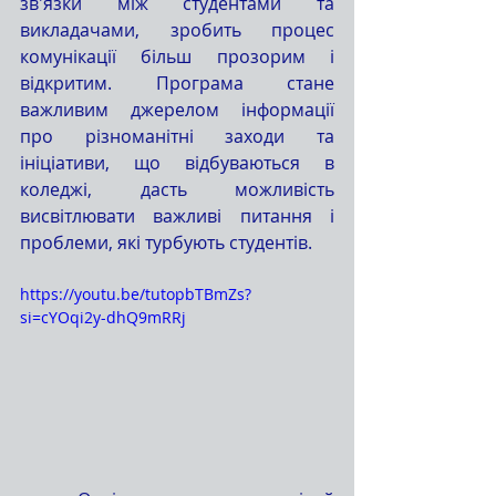
зв'язки між студентами та 
викладачами, зробить процес 
комунікації більш прозорим і 
відкритим. Програма стане 
важливим джерелом інформації 
про різноманітні заходи та 
ініціативи, що відбуваються в 
коледжі, дасть можливість 
висвітлювати важливі питання і 
проблеми, які турбують студентів.
https://youtu.be/tutopbTBmZs?
si=cYOqi2y-dhQ9mRRj