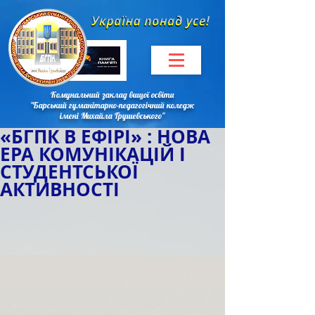
Комунальний заклад вищої освіти
"Барський гуманітарно-педагогічний коледж
імені Михайла Грушевського"
«БГПК В ЕФІРІ» : НОВА
ЕРА КОМУНІКАЦІЙ І
СТУДЕНТСЬКОЇ
АКТИВНОСТІ