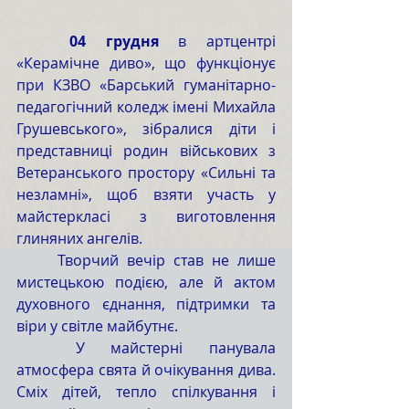
	04 грудня
 в артцентрі 
«Керамічне диво», що функціонує 
при КЗВО «Барський гуманітарно-
педагогічний коледж імені Михайла 
Грушевського», зібралися діти і 
представниці родин військових з 
Ветеранського простору «Сильні та 
незламні», щоб взяти участь у 
майстеркласі з виготовлення 
глиняних ангелів.
	Творчий вечір став не лише 
мистецькою подією, але й актом 
духовного єднання, підтримки та 
віри у світле майбутнє.
	У майстерні панувала 
атмосфера свята й очікування дива. 
Сміх дітей, тепло спілкування і 