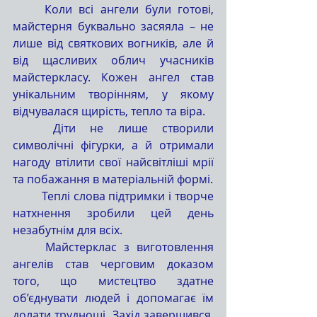
	Коли всі ангели були готові, 
майстерня буквально засяяла – не 
лише від святкових вогників, але й 
від щасливих облич учасників 
майстеркласу. Кожен ангел став 
унікальним творінням, у якому 
відчувалася щирість, тепло та віра.
	Діти не лише створили 
символічні фігурки, а й отримали 
нагоду втілити свої найсвітліші мрії 
та побажання в матеріальній формі.
	Теплі слова підтримки і творче 
натхнення зробили цей день 
незабутнім для всіх.
	Майстерклас з виготовлення 
ангелів став черговим доказом 
того, що мистецтво здатне 
об’єднувати людей і допомагає їм 
долати труднощі. Захід завершився, 