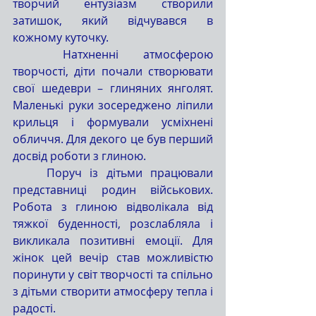
творчий ентузіазм створили 
затишок, який відчувався в 
кожному куточку.
	Натхненні атмосферою 
творчості, діти почали створювати 
свої шедеври – глиняних янголят. 
Маленькі руки зосереджено ліпили 
крильця і формували усміхнені 
обличчя. Для декого це був перший 
досвід роботи з глиною.
	Поруч із дітьми працювали 
представниці родин військових. 
Робота з глиною відволікала від 
тяжкої буденності, розслабляла і 
викликала позитивні емоції. Для 
жінок цей вечір став можливістю 
поринути у світ творчості та спільно 
з дітьми створити атмосферу тепла і 
радості.