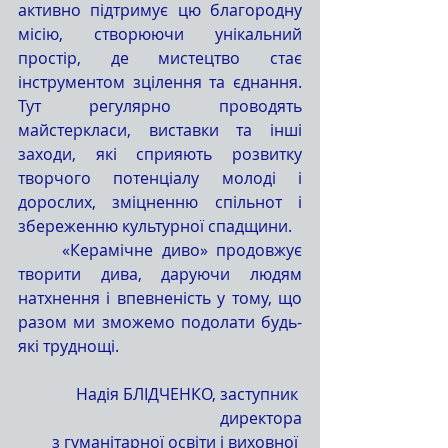
активно підтримує цю благородну 
місію, створюючи унікальний 
простір, де мистецтво стає 
інструментом зцілення та єднання. 
Тут регулярно проводять 
майстеркласи, виставки та інші 
заходи, які сприяють розвитку 
творчого потенціалу молоді і 
дорослих, зміцненню спільнот і 
збереженню культурної спадщини.
	«Керамічне диво» продовжує 
творити дива, даруючи людям 
натхнення і впевненість у тому, що 
разом ми зможемо подолати будь-
які труднощі.
Надія БЛІДЧЕНКО, заступник 
директора
з гуманітарної освіти і виховної 