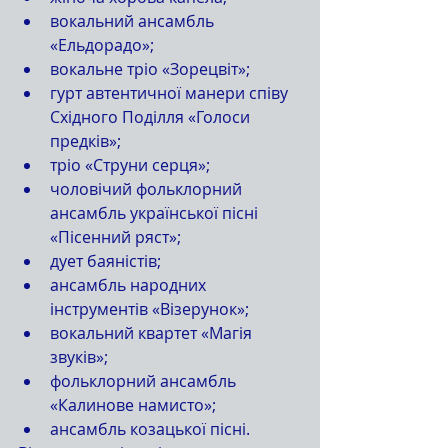
вокальний ансамбль 
«Ельдорадо»;
вокальне тріо «Зорецвіт»;
гурт автентичної манери співу 
Східного Поділля «Голоси 
предків»;
тріо «Струни серця»;
чоловічий фольклорний 
ансамбль української пісні 
«Пісенний ряст»;
дует баяністів;
ансамбль народних 
інструментів «Візерунок»;
вокальний квартет «Магія 
звуків»;
фольклорний ансамбль 
«Калинове намисто»;
ансамбль козацької пісні.