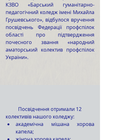
КЗВО «Барський гуманітарно-
педагогічний коледж імені Михайла 
Грушевського», відбулося вручення 
посвідчень Федерації профспілок 
області про підтвердження 
почесного звання «народний 
аматорський колектив профспілок 
України».
	Посвідчення отримали 12 
колективів нашого коледжу: 
академічна мішана хорова 
капела;
жіноча хорова капела;